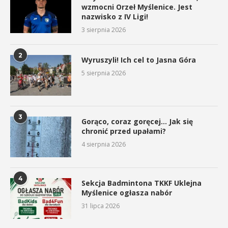
wzmocni Orzeł Myślenice. Jest
nazwisko z IV Ligi!
3 sierpnia 2026
2
Wyruszyli! Ich cel to Jasna Góra
5 sierpnia 2026
3
Gorąco, coraz goręcej… Jak się
chronić przed upałami?
4 sierpnia 2026
4
Sekcja Badmintona TKKF Uklejna
Myślenice ogłasza nabór
31 lipca 2026