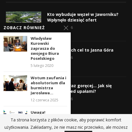
Kto wybuduje węzeł w Jaworniku?
Wpłynęło dziesięć ofert
ZOBACZ RÓWNIEŻ
7 sierpnia 2026
Władysław
Kurowski
zaprasza do
Wyruszyli! Ich cel to Jasna Góra
swojego Biura
5 sierpnia 2026
Poselskiego
5 lutego 2020
Wotum zaufania i
absolutorium dla
Gorąco, coraz goręcej… Jak się
burmistrza
chronić przed upałami?
Jarosława...
4 sierpnia 2026
12 czerwca 2025
Uwaga!
utrudnienia w
Ta strona korzysta z plików cookie, aby poprawić komfort
ruchu drogowym
użytkowania. Zakładamy, że nie masz nic przeciwko, ale możesz
– 22.10.2023...