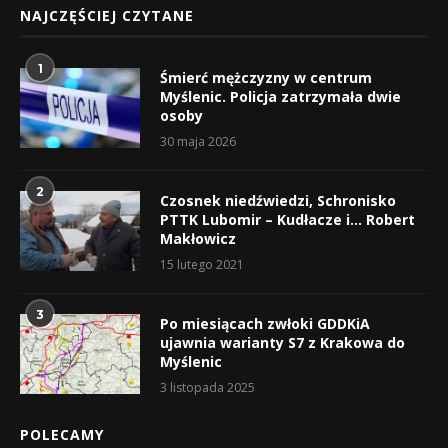
NAJCZĘŚCIEJ CZYTANE
1
Śmierć mężczyzny w centrum
Myślenic. Policja zatrzymała dwie
osoby
30 maja 2026
2
Czosnek niedźwiedzi, Schronisko
PTTK Lubomir – Kudłacze i… Robert
Makłowicz
15 lutego 2021
3
Po miesiącach zwłoki GDDKiA
ujawnia warianty S7 z Krakowa do
Myślenic
3 listopada 2025
POLECAMY