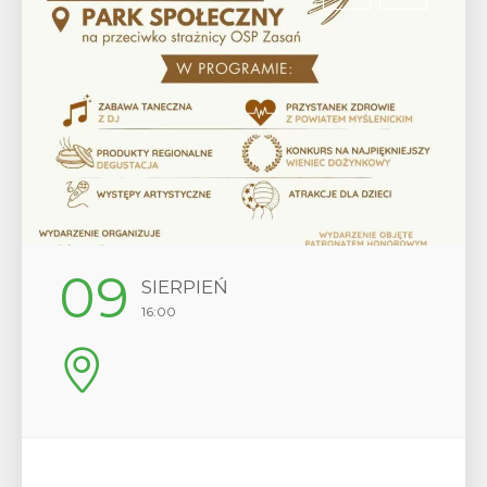
12
SIERPIEŃ
17:00