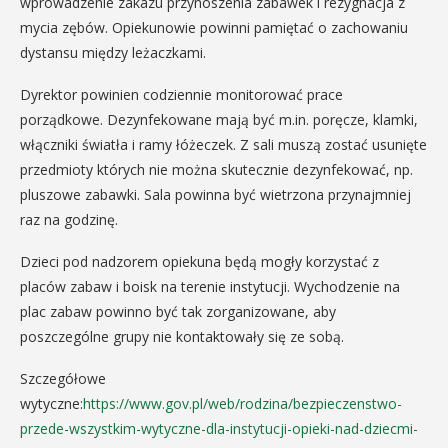
wprowadzenie zakazu przynoszenia zabawek i rezygnacja z
mycia zębów. Opiekunowie powinni pamiętać o zachowaniu
dystansu między leżaczkami.
Dyrektor powinien codziennie monitorować prace
porządkowe. Dezynfekowane mają być m.in. poręcze, klamki,
włączniki światła i ramy łóżeczek. Z sali muszą zostać usunięte
przedmioty których nie można skutecznie dezynfekować, np.
pluszowe zabawki. Sala powinna być wietrzona przynajmniej
raz na godzinę.
Dzieci pod nadzorem opiekuna będą mogły korzystać z
placów zabaw i boisk na terenie instytucji. Wychodzenie na
plac zabaw powinno być tak zorganizowane, aby
poszczególne grupy nie kontaktowały się ze sobą.
Szczegółowe
wytyczne:
https://www.gov.pl/web/rodzina/bezpieczenstwo-
przede-wszystkim-wytyczne-dla-instytucji-opieki-nad-dziecmi-