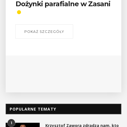
Wykład „Jak zdobyć
odznaki na myślenickich
szlakach?”
W środę 12 sierpnia o godz. 17 w Miejskiej
Bibliotece Publicznej w Myślenicach odbędzie się
wykład Mateusza Murzyna, przewodnika i prezesa
myślenickiego oddziału PTTK Lubomir. ...
POKAŻ SZCZEGÓŁY
POPULARNE TEMATY
1
Krzysztof Zawora zdradza nam, kto