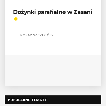
Wykład „Jak zdobyć
odznaki na myślenickich
szlakach?”
W środę 12 sierpnia o godz. 17 w Miejskiej
Bibliotece Publicznej w Myślenicach odbędzie się
wykład Mateusza Murzyna, przewodnika i prezesa
myślenickiego oddziału PTTK Lubomir. ...
POKAŻ SZCZEGÓŁY
POPULARNE TEMATY