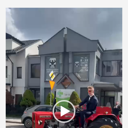
Odtwarzacz
video