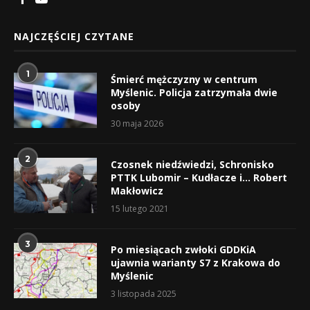
NAJCZĘŚCIEJ CZYTANE
1
Śmierć mężczyzny w centrum
Myślenic. Policja zatrzymała dwie
osoby
30 maja 2026
2
Czosnek niedźwiedzi, Schronisko
PTTK Lubomir – Kudłacze i… Robert
Makłowicz
15 lutego 2021
3
Po miesiącach zwłoki GDDKiA
ujawnia warianty S7 z Krakowa do
Myślenic
3 listopada 2025