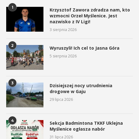
1
Krzysztof Zawora zdradza nam, kto
wzmocni Orzeł Myślenice. Jest
nazwisko z IV Ligi!
3 sierpnia 2026
2
Wyruszyli! Ich cel to Jasna Góra
5 sierpnia 2026
3
Dzisiejszej nocy utrudnienia
drogowe w Gaju
29 lipca 2026
4
Sekcja Badmintona TKKF Uklejna
Myślenice ogłasza nabór
31 lipca 2026