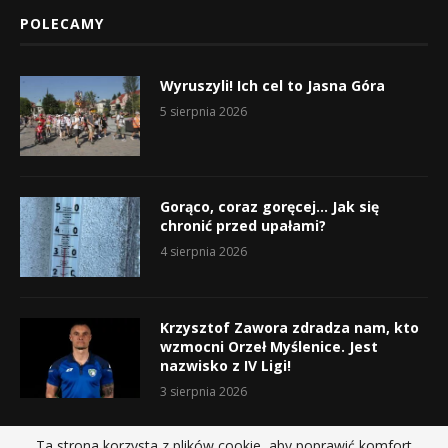
POLECAMY
Wyruszyli! Ich cel to Jasna Góra
5 sierpnia 2026
Gorąco, coraz goręcej… Jak się
chronić przed upałami?
4 sierpnia 2026
Krzysztof Zawora zdradza nam, kto
wzmocni Orzeł Myślenice. Jest
nazwisko z IV Ligi!
3 sierpnia 2026
Ta strona korzysta z plików cookie, aby poprawić komfort