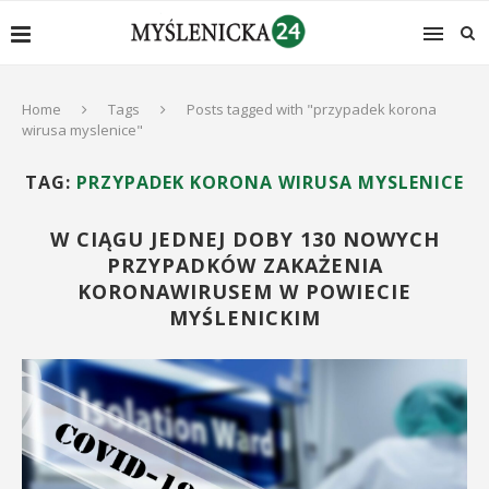
Home
Tags
Posts tagged with "przypadek korona
wirusa myslenice"
TAG:
PRZYPADEK KORONA WIRUSA MYSLENICE
W CIĄGU JEDNEJ DOBY 130 NOWYCH
PRZYPADKÓW ZAKAŻENIA
KORONAWIRUSEM W POWIECIE
MYŚLENICKIM