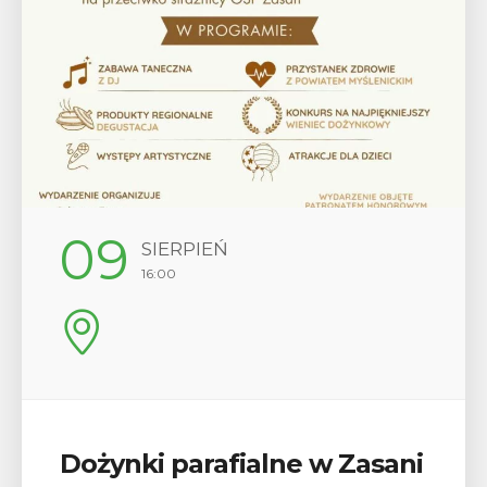
12
SIERPIEŃ
17:00
Wykład „Jak zdobyć