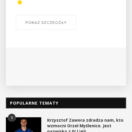
odznaki na myślenickich
szlakach?”
W środę 12 sierpnia o godz. 17 w Miejskiej
Bibliotece Publicznej w Myślenicach odbędzie się
wykład Mateusza Murzyna, przewodnika i prezesa
myślenickiego oddziału PTTK Lubomir. ...
POKAŻ SZCZEGÓŁY
POPULARNE TEMATY
1
Krzysztof Zawora zdradza nam, kto
wzmocni Orzeł Myślenice. Jest
nazwisko z IV Ligi!