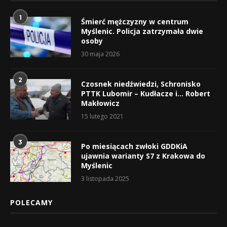
1
Śmierć mężczyzny w centrum
Myślenic. Policja zatrzymała dwie
osoby
30 maja 2026
2
Czosnek niedźwiedzi, Schronisko
PTTK Lubomir – Kudłacze i… Robert
Makłowicz
15 lutego 2021
3
Po miesiącach zwłoki GDDKiA
ujawnia warianty S7 z Krakowa do
Myślenic
3 listopada 2025
POLECAMY