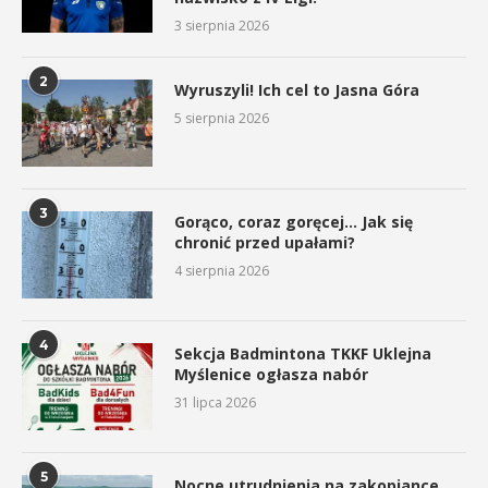
3 sierpnia 2026
2
Wyruszyli! Ich cel to Jasna Góra
5 sierpnia 2026
3
Gorąco, coraz goręcej… Jak się
chronić przed upałami?
4 sierpnia 2026
4
Sekcja Badmintona TKKF Uklejna
Myślenice ogłasza nabór
31 lipca 2026
5
Nocne utrudnienia na zakopiance