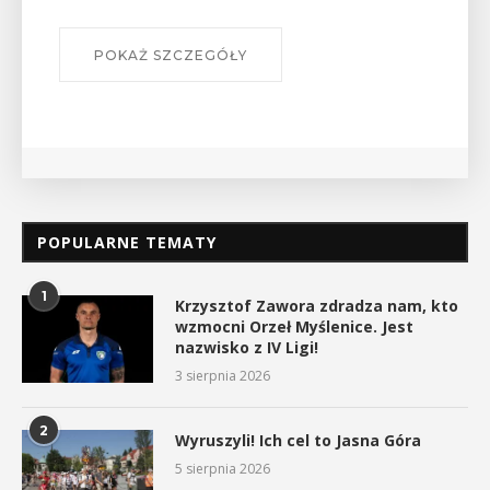
myślenickiego oddziału PTTK Lubomir. ...
POKAŻ SZCZEGÓŁY
POPULARNE TEMATY
1
Krzysztof Zawora zdradza nam, kto
wzmocni Orzeł Myślenice. Jest
nazwisko z IV Ligi!
3 sierpnia 2026
2
Wyruszyli! Ich cel to Jasna Góra
5 sierpnia 2026