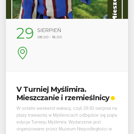
12
SIERPIEŃ
17:00
Wykład „Jak zdobyć
lnicy
odznaki na myślenickich
szlakach?”
 sierpnia na
ie się piąta
W środę 12 sierpnia o godz. 17 w Miejskiej
jest
Bibliotece Publicznej w Myślenicach odbędz
łości w ...
wykład Mateusza Murzyna, przewodnika i p