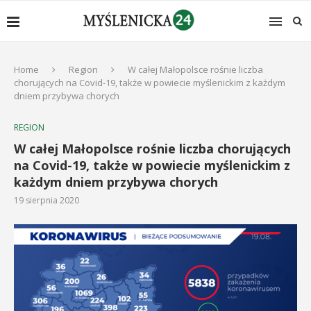
Home
Region
W całej Małopolsce rośnie liczba
chorujących na Covid-19, także w powiecie myślenickim z każdym
dniem przybywa chorych
REGION
W całej Małopolsce rośnie liczba chorujących
na Covid-19, także w powiecie myślenickim z
każdym dniem przybywa chorych
19 sierpnia 2020