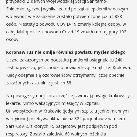
przypadki. Z danych Wojewódzkiej Stacji Sanitarno-
Epidemiologicznej wynika, że od początku epidemii w naszym
województwie zakażenie zostało potwierdzone już u 5838
osób. Niestety z powodu COVID-19 zmarły kolejne osoby, w
całej Małopolsce z powodu Covid-19 zmarło do tej pory 102
osoby.
Koronawirus nie omija również powiatu myślenickiego
.
Liczba zakażonych od początku pandemii osiągnęła tu 240 i
jest najwyższa, jeśli chodzi o powiaty leżące najbliżej Krakowa.
Kiedy odejmie się ozdrowieńców otrzymamy liczbę obecnie
zakażonych- aktualnie jest ich 58.
Na powagę sytuacji coraz częściej zwracają uwagę krakowscy
lekarze. Mimo wakacyjnych miesięcy w Szpitalu
Uniwersyteckim w Krakowie (jedynym szpitalu jednoimiennym
w regionie) przebywa aktualnie aż 324 pacjentów z wirusem
Sars-Cov-2, z których 15 pacjentów jest podpiętych pod
respiratory. Zostało zaledwie 60 wolnych łóżek dla