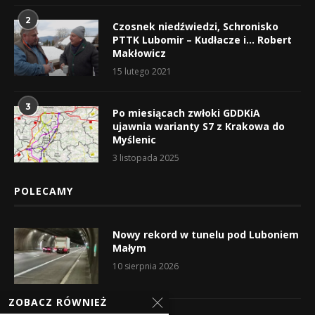
2
Czosnek niedźwiedzi, Schronisko
PTTK Lubomir – Kudłacze i… Robert
Makłowicz
15 lutego 2021
3
Po miesiącach zwłoki GDDKiA
ujawnia warianty S7 z Krakowa do
Myślenic
3 listopada 2025
POLECAMY
Nowy rekord w tunelu pod Luboniem
Małym
10 sierpnia 2026
ZOBACZ RÓWNIEŻ