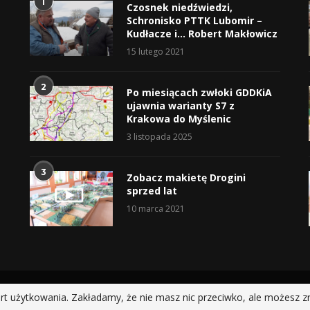
1
Czosnek niedźwiedzi,
Schronisko PTTK Lubomir –
Kudłacze i… Robert Makłowicz
15 lutego 2021
2
Po miesiącach zwłoki GDDKiA
ujawnia warianty S7 z
Krakowa do Myślenic
3 listopada 2025
3
Zobacz makietę Drogini
sprzed lat
10 marca 2021
@2019 - All Right Reserved.
rt użytkowania. Zakładamy, że nie masz nic przeciwko, ale możesz z