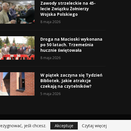
Zawody strzeleckie na 45-
lecie Związku Żołnierzy
Wojska Polskiego
8 maja 2026
Droga na Macioski wykonana
po 50 latach. Trzemeśnia
hucznie świętowała
8 maja 2026
W piątek zaczyna się Tydzień
Bibliotek. Jakie atrakcje
czekają na czytelników?
5 maja 2026
rezygnować, jeśli chcesz.
Akceptuje
Czytaj więcej