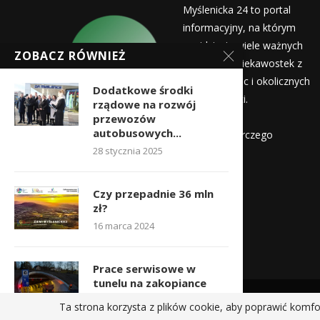
Myślenicka 24 to portal
informacyjny, na którym
znajdziecie wiele ważnych
ZOBACZ RÓWNIEŻ
informacji i ciekawostek z
życia Myślenic i okolicznych
Dodatkowe środki
miejscowości.
rządowe na rozwój
Wydawca:
przewozów
autobusowych...
Myślenicka Agencja Rozwoju Gospodarczego
28 stycznia 2025
Kontakt:
redakcja@myslenicka24.pl
Czy przepadnie 36 mln
zł?
16 marca 2024
Prace serwisowe w
tunelu na zakopiance
10 lutego 2023
Ta strona korzysta z plików cookie, aby poprawić komfo