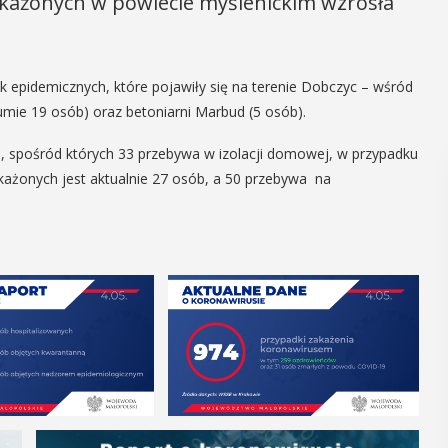
akażonych w powiecie myślenickim wzrosła
k epidemicznych, które pojawiły się na terenie Dobczyc – wśród
 sumie 19 osób) oraz betoniarni Marbud (5 osób).
h, spośród których 33 przebywa w izolacji domowej, w przypadku
akażonych jest aktualnie 27 osób, a 50 przebywa na