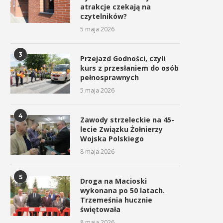
atrakcje czekają na
czytelników?
5 maja 2026
Czas zacząć sezon górskich
W Tokarni uczczono Dzi
3
Przejazd Godności, czyli
wędrówek
Pamięci Polaków Ratując
kurs z przesłaniem do osób
Żydów...
10 kwietnia 2026
pełnosprawnych
25 marca 2026
5 maja 2026
4
Zawody strzeleckie na 45-
lecie Związku Żołnierzy
Wojska Polskiego
8 maja 2026
5
Droga na Macioski
wykonana po 50 latach.
Trzemeśnia hucznie
świętowała
8 maja 2026