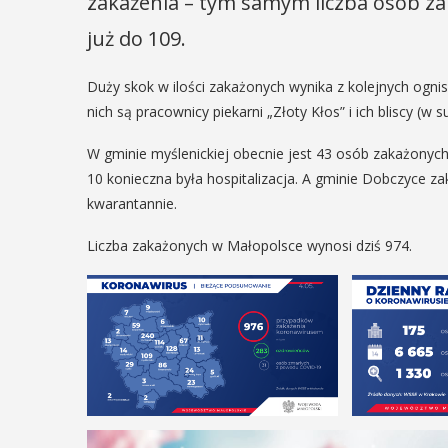
zakażenia – tym samym liczba osób z
już do 109.
Duży skok w ilości zakażonych wynika z kolejnych ognis
nich są pracownicy piekarni „Złoty Kłos” i ich bliscy (w
W gminie myślenickiej obecnie jest 43 osób zakażonyc
10 konieczna była hospitalizacja. A gminie Dobczyce z
kwarantannie.
Liczba zakażonych w Małopolsce wynosi dziś 974.