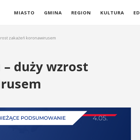
MIASTO
GMINA
REGION
KULTURA
ED
wzrost zakażeń koronawirusem
 – duży wzrost
irusem