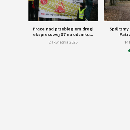
rojan,
Prace nad przebiegiem drogi
Spójrzmy 
acz kultury
ekspresowej S7 na odcinku...
Patr
26
24 kwietnia 2026
14 