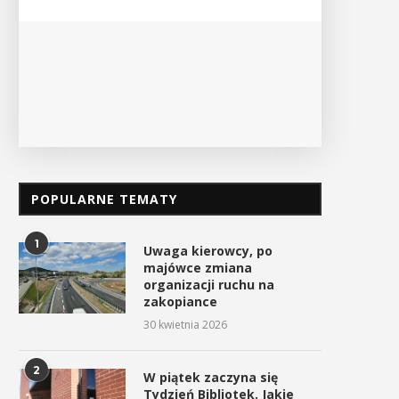
PO
POPULARNE TEMATY
1
Uwaga kierowcy, po
majówce zmiana
organizacji ruchu na
zakopiance
30 kwietnia 2026
2
W piątek zaczyna się
Tydzień Bibliotek. Jakie