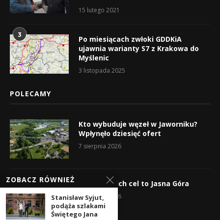
15 lutego 2021
3
Po miesiącach zwłoki GDDKiA
ujawnia warianty S7 z Krakowa do
Myślenic
3 listopada 2025
POLECAMY
Kto wybuduje węzeł w Jaworniku?
Wpłynęło dziesięć ofert
7 sierpnia 2026
ZOBACZ RÓWNIEŻ
Wyruszyli! Ich cel to Jasna Góra
5 sierpnia 2026
Stanisław Syjut,
podąża szlakami
Świętego Jana