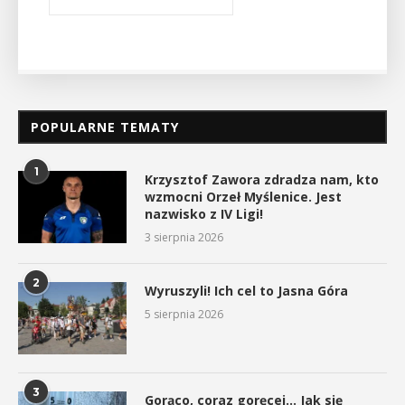
POPULARNE TEMATY
1
Krzysztof Zawora zdradza nam, kto
wzmocni Orzeł Myślenice. Jest
nazwisko z IV Ligi!
3 sierpnia 2026
2
Wyruszyli! Ich cel to Jasna Góra
5 sierpnia 2026
3
Gorąco, coraz goręcej… Jak się