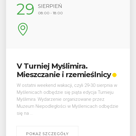
12
SIERPIEŃ
17:00
Wykład „Jak zdobyć
odznaki na myślenickich
szlakach?”
W środę 12 sierpnia o godz. 17 w Miejskiej
Bibliotece Publicznej w Myślenicach odbędzie się
wykład Mateusza Murzyna, przewodnika i prezesa
myślenickiego oddziału PTTK Lubomir. ...
POKAŻ SZCZEGÓŁY