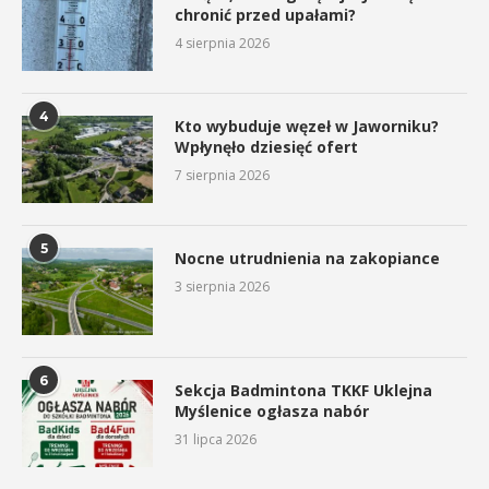
chronić przed upałami?
4 sierpnia 2026
4
Kto wybuduje węzeł w Jaworniku?
Wpłynęło dziesięć ofert
7 sierpnia 2026
5
Nocne utrudnienia na zakopiance
3 sierpnia 2026
6
Sekcja Badmintona TKKF Uklejna
Myślenice ogłasza nabór
31 lipca 2026