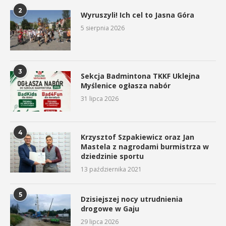
2
Wyruszyli! Ich cel to Jasna Góra
5 sierpnia 2026
3
Sekcja Badmintona TKKF Uklejna
Myślenice ogłasza nabór
31 lipca 2026
4
Krzysztof Szpakiewicz oraz Jan
Mastela z nagrodami burmistrza w
dziedzinie sportu
13 października 2021
5
Dzisiejszej nocy utrudnienia
drogowe w Gaju
29 lipca 2026