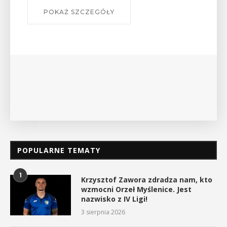
W środę 12 sierpnia o godz. 17 w Miejskiej
Bibliotece Publicznej w Myślenicach odbędzie się
wykład Mateusza Murzyna, przewodnika i prezesa
myślenickiego oddziału PTTK Lubomir. ...
POKAŻ SZCZEGÓŁY
POPULARNE TEMATY
1
Krzysztof Zawora zdradza nam, kto
wzmocni Orzeł Myślenice. Jest
nazwisko z IV Ligi!
3 sierpnia 2026