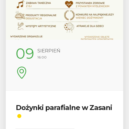
12
SIERPIEŃ
17:00
Wykład „Jak zdobyć
odznaki na myślenickich
szlakach?”