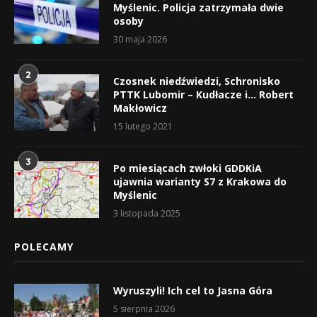
Myślenic. Policja zatrzymała dwie
osoby
30 maja 2026
2
Czosnek niedźwiedzi, Schronisko
PTTK Lubomir – Kudłacze i… Robert
Makłowicz
15 lutego 2021
3
Po miesiącach zwłoki GDDKiA
ujawnia warianty S7 z Krakowa do
Myślenic
3 listopada 2025
POLECAMY
Wyruszyli! Ich cel to Jasna Góra
5 sierpnia 2026