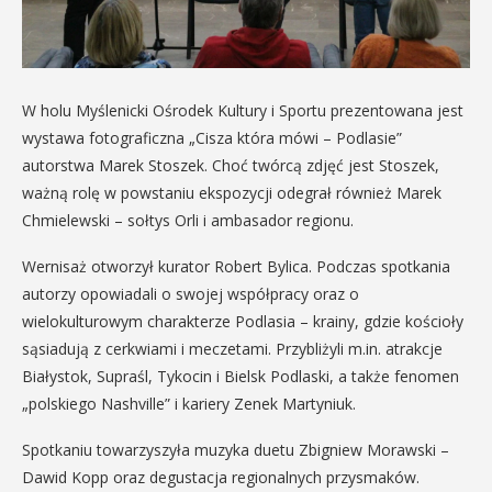
W holu Myślenicki Ośrodek Kultury i Sportu prezentowana jest
wystawa fotograficzna „Cisza która mówi – Podlasie”
autorstwa Marek Stoszek. Choć twórcą zdjęć jest Stoszek,
ważną rolę w powstaniu ekspozycji odegrał również Marek
Chmielewski – sołtys Orli i ambasador regionu.
Wernisaż otworzył kurator Robert Bylica. Podczas spotkania
autorzy opowiadali o swojej współpracy oraz o
wielokulturowym charakterze Podlasia – krainy, gdzie kościoły
sąsiadują z cerkwiami i meczetami. Przybliżyli m.in. atrakcje
Białystok, Supraśl, Tykocin i Bielsk Podlaski, a także fenomen
„polskiego Nashville” i kariery Zenek Martyniuk.
Spotkaniu towarzyszyła muzyka duetu Zbigniew Morawski –
Dawid Kopp oraz degustacja regionalnych przysmaków.