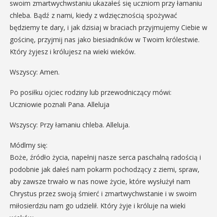
swoim zmartwychwstaniu ukazałeś się uczniom przy łamaniu
chleba. Bądź z nami, kiedy z wdzięcznością spożywać
będziemy te dary, i jak dzisiaj w braciach przyjmujemy Ciebie w
gościnę, przyjmij nas jako biesiadników w Twoim królestwie.
Który żyjesz i królujesz na wieki wieków.
Wszyscy: Amen.
Po posiłku ojciec rodziny lub przewodniczący mówi:
Uczniowie poznali Pana. Alleluja
Wszyscy: Przy łamaniu chleba. Alleluja.
Módlmy się:
Boże, źródło życia, napełnij nasze serca paschalną radością i
podobnie jak dałeś nam pokarm pochodzący z ziemi, spraw,
aby zawsze trwało w nas nowe życie, które wysłużył nam
Chrystus przez swoją śmierć i zmartwychwstanie i w swoim
miłosierdziu nam go udzielił. Który żyje i króluje na wieki