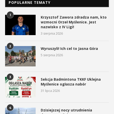
POPULARNE TEMATY
1
Krzysztof Zawora zdradza nam, kto
wzmocni Orzeł Myślenice. Jest
nazwisko z IV Ligi!
3 sierpnia 2026
2
Wyruszyli! Ich cel to Jasna Góra
5 sierpnia 2026
3
Sekcja Badmintona TKKF Uklejna
Myślenice ogłasza nabór
31 lipca 2026
4
Dzisiejszej nocy utrudnienia