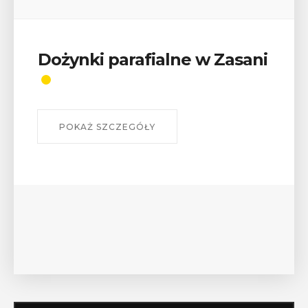
Wykład „Jak zdobyć
odznaki na myślenickich
szlakach?”
W środę 12 sierpnia o godz. 17 w Miejskiej
Bibliotece Publicznej w Myślenicach odbędzie się
wykład Mateusza Murzyna, przewodnika i prezesa
myślenickiego oddziału PTTK Lubomir. ...
POKAŻ SZCZEGÓŁY