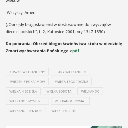
wieków.
Wszyscy: Amen.
(„Obrzędy błogosławieństw dostosowane do zwyczajów
diecezji polskich”, t. 2, Katowice 2001, nry 1347-1350)
Do pobrania: Obrzęd błogosławieństwa stołu w niedzielę
Zmartwychwstania Pańskiego >
pdf
KOSZYK WIELKANOCNY
PLANY WIELKANOCNE
SWIECENIE POKARMOW
SWIETA TEGOROCZNE
WIELKA NIEDZIELA
WIELKA SOBOTA
WIELKANOC
WIELKANOC MYSLENICE
WIELKANOC POWIAT
WIELKANOC TEN ROK
WIELKI TYDZIEŃ