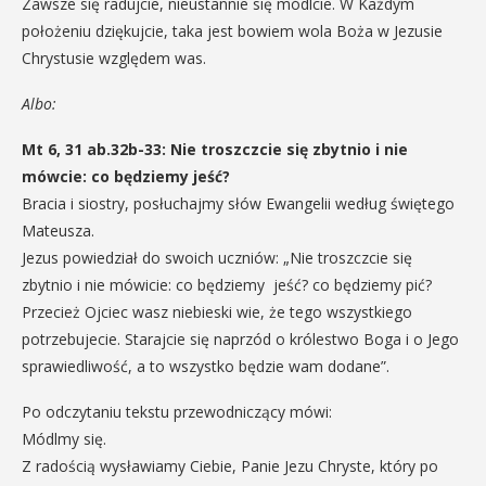
Zawsze się radujcie, nieustannie się módlcie. W Każdym
położeniu dziękujcie, taka jest bowiem wola Boża w Jezusie
Chrystusie względem was.
Albo:
Mt 6, 31 ab.32b-33: Nie troszczcie się zbytnio i nie
mówcie: co będziemy jeść?
Bracia i siostry, posłuchajmy słów Ewangelii według świętego
Mateusza.
Jezus powiedział do swoich uczniów: „Nie troszczcie się
zbytnio i nie mówicie: co będziemy jeść? co będziemy pić?
Przecież Ojciec wasz niebieski wie, że tego wszystkiego
potrzebujecie. Starajcie się naprzód o królestwo Boga i o Jego
sprawiedliwość, a to wszystko będzie wam dodane”.
Po odczytaniu tekstu przewodniczący mówi:
Módlmy się.
Z radością wysławiamy Ciebie, Panie Jezu Chryste, który po