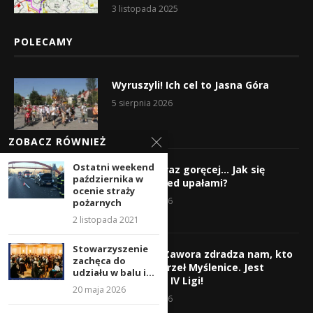
3 listopada 2025
POLECAMY
Wyruszyli! Ich cel to Jasna Góra
5 sierpnia 2026
ZOBACZ RÓWNIEŻ
Ostatni weekend
Gorąco, coraz goręcej… Jak się
października w
chronić przed upałami?
ocenie straży
4 sierpnia 2026
pożarnych
2 listopada 2021
Stowarzyszenie
Krzysztof Zawora zdradza nam, kto
zachęca do
wzmocni Orzeł Myślenice. Jest
udziału w balu i...
nazwisko z IV Ligi!
20 maja 2026
3 sierpnia 2026