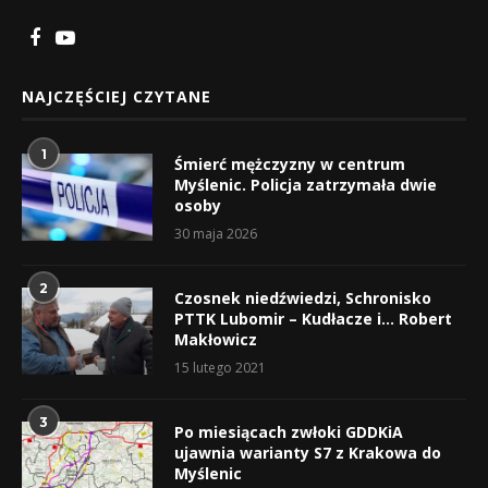
NAJCZĘŚCIEJ CZYTANE
1
Śmierć mężczyzny w centrum
Myślenic. Policja zatrzymała dwie
osoby
30 maja 2026
2
Czosnek niedźwiedzi, Schronisko
PTTK Lubomir – Kudłacze i… Robert
Makłowicz
15 lutego 2021
3
Po miesiącach zwłoki GDDKiA
ujawnia warianty S7 z Krakowa do
Myślenic