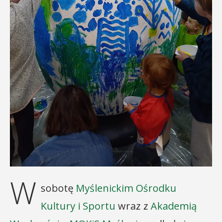
W
sobotę
Myślenickim Ośrodku
Kultury i Sportu
wraz z
Akademią