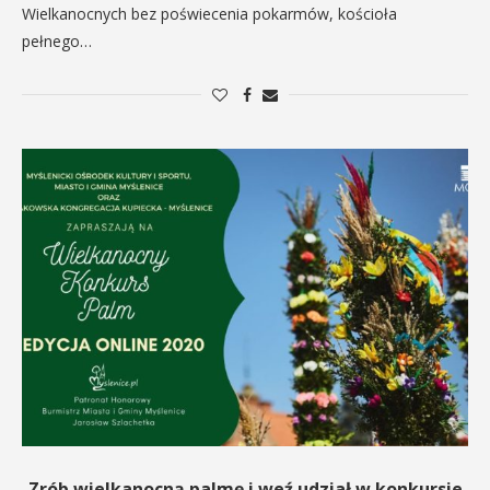
Wielkanocnych bez poświecenia pokarmów, kościoła
pełnego…
Zrób wielkanocną palmę i weź udział w konkursie