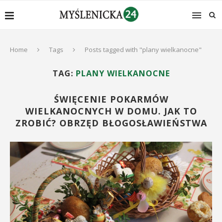
Home
Tags
Posts tagged with "plany wielkanocne"
TAG:
PLANY WIELKANOCNE
ŚWIĘCENIE POKARMÓW
WIELKANOCNYCH W DOMU. JAK TO
ZROBIĆ? OBRZĘD BŁOGOSŁAWIEŃSTWA