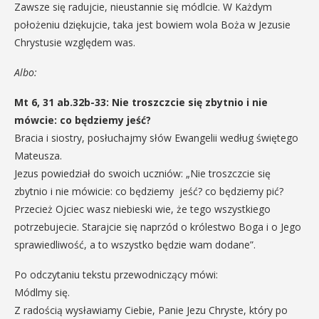
Zawsze się radujcie, nieustannie się módlcie. W Każdym
położeniu dziękujcie, taka jest bowiem wola Boża w Jezusie
Chrystusie względem was.
Albo:
Mt 6, 31 ab.32b-33: Nie troszczcie się zbytnio i nie
mówcie: co będziemy jeść?
Bracia i siostry, posłuchajmy słów Ewangelii według świętego
Mateusza.
Jezus powiedział do swoich uczniów: „Nie troszczcie się
zbytnio i nie mówicie: co będziemy jeść? co będziemy pić?
Przecież Ojciec wasz niebieski wie, że tego wszystkiego
potrzebujecie. Starajcie się naprzód o królestwo Boga i o Jego
sprawiedliwość, a to wszystko będzie wam dodane”.
Po odczytaniu tekstu przewodniczący mówi:
Módlmy się.
Z radością wysławiamy Ciebie, Panie Jezu Chryste, który po