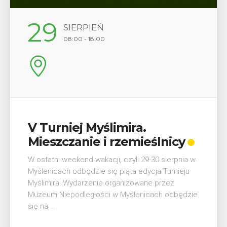
12
SIERPIEŃ
17:00
Wykład „Jak zdobyć
odznaki na myślenickich
szlakach?”
W środę 12 sierpnia o godz. 17 w Miejskiej
Bibliotece Publicznej w Myślenicach odbędzie się
wykład Mateusza Murzyna, przewodnika i prezesa
myślenickiego oddziału PTTK Lubomir. ...