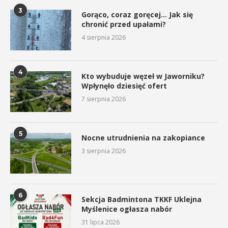
3
Gorąco, coraz goręcej… Jak się
chronić przed upałami?
4 sierpnia 2026
4
Kto wybuduje węzeł w Jaworniku?
Wpłynęło dziesięć ofert
7 sierpnia 2026
5
Nocne utrudnienia na zakopiance
3 sierpnia 2026
6
Sekcja Badmintona TKKF Uklejna
Myślenice ogłasza nabór
31 lipca 2026