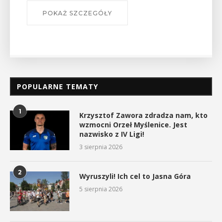
POKAŻ SZCZEGÓŁY
POPULARNE TEMATY
1
Krzysztof Zawora zdradza nam, kto
wzmocni Orzeł Myślenice. Jest
nazwisko z IV Ligi!
3 sierpnia 2026
2
Wyruszyli! Ich cel to Jasna Góra
5 sierpnia 2026