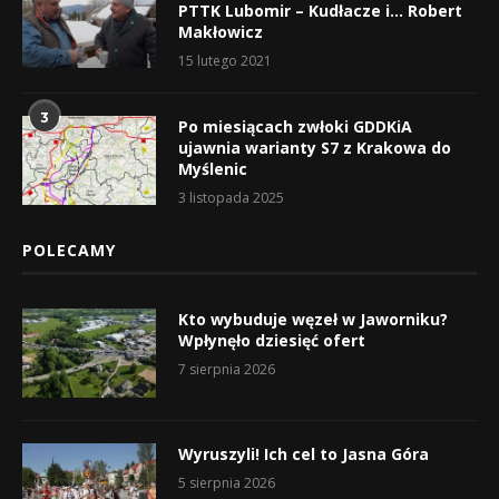
PTTK Lubomir – Kudłacze i… Robert
Makłowicz
15 lutego 2021
3
Po miesiącach zwłoki GDDKiA
ujawnia warianty S7 z Krakowa do
Myślenic
3 listopada 2025
POLECAMY
Kto wybuduje węzeł w Jaworniku?
Wpłynęło dziesięć ofert
7 sierpnia 2026
Wyruszyli! Ich cel to Jasna Góra
5 sierpnia 2026