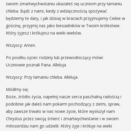
swoim zmartwychwstaniu ukazałeś się uczniom przy łamaniu
chleba. Bądź z nami, kiedy z wdzięcznością spożywać
będziemy te dary, i jak dzisiaj w braciach przyjmujemy Ciebie w
gościnę, przyjmij nas jako biesiadników w Twoim królestwie.
Który żyjesz i królujesz na wieki wieków.
Wszyscy: Amen.
Po posiłku ojciec rodziny lub przewodniczący mówi:
Uczniowie poznali Pana. Alleluja
Wszyscy: Przy łamaniu chleba. Alleluja.
Módlmy się:
Boże, źródło życia, napełnij nasze serca paschalną radością i
podobnie jak dałeś nam pokarm pochodzący z ziemi, spraw,
aby zawsze trwało w nas nowe życie, które wysłużył nam
Chrystus przez swoją śmierć i zmartwychwstanie i w swoim
miłosierdziu nam go udzielił. Który żyje i króluje na wieki