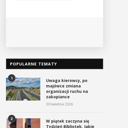
Ośrodek
PO
POPULARNE TEMATY
1
Uwaga kierowcy, po
majówce zmiana
organizacji ruchu na
zakopiance
30 kwietnia 2026
2
W piątek zaczyna się
Tydzień Bibliotek. Jakie