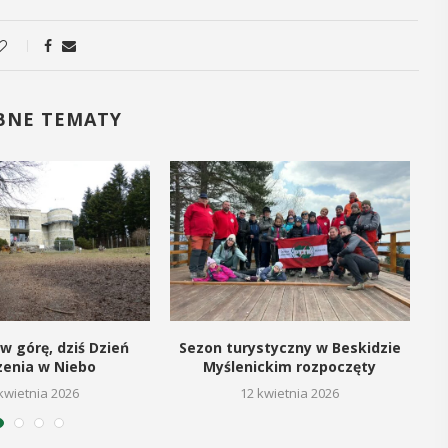
14
CZERWIEC
Cały dzień
BNE TEMATY
„Oddaj krew-
a
Uratuj życie”
olejną edycję
W niedzielę 14 czerwca na plaży
6
trawiastej na myślenickim Zarabiu
Zarabie,
odbędzie się druga edycja wydarzenia
"Oddaj krew-Uratuj życie" łączące akcję
w górę, dziś Dzień
Sezon turystyczny w Beskidzie
krwiodawstwa ze zlotem samochodów
zenia w Niebo
Myślenickim rozpoczęty
pożarniczych. Organizatorami ...
kwietnia 2026
12 kwietnia 2026
POKAŻ SZCZEGÓŁY