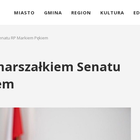
MIASTO
GMINA
REGION
KULTURA
ED
enatu RP Markiem Pękiem
marszałkiem Senatu
em