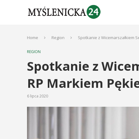
Home
Region
Spotkanie z Wicemarszałkiem S
REGION
Spotkanie z Wice
RP Markiem Pęki
6 lipca 2020