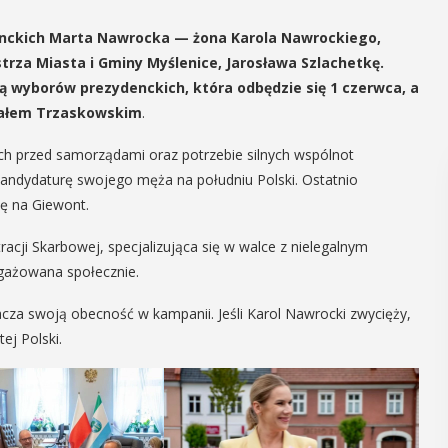
enckich Marta Nawrocka — żona Karola Nawrockiego,
rza Miasta i Gminy Myślenice, Jarosława Szlachetkę.
 wyborów prezydenckich, która odbędzie się 1 czerwca, a
afałem Trzaskowskim
.
h przed samorządami oraz potrzebie silnych wspólnot
andydaturę swojego męża na południu Polski. Ostatnio
ię na Giewont.
acji Skarbowej, specjalizująca się w walce z nielegalnym
ngażowana społecznie.
za swoją obecność w kampanii. Jeśli Karol Nawrocki zwycięży,
j Polski.