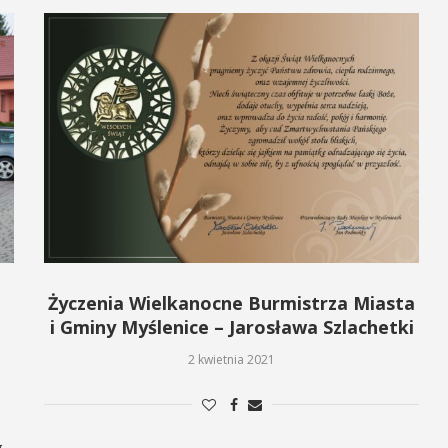
Życzenia Wielkanocne Burmistrza Miasta
i Gminy Myślenice – Jarosława Szlachetki
2 kwietnia 2021
g…