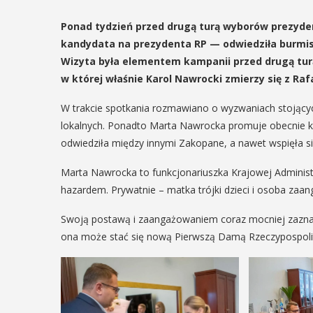
Ponad tydzień przed drugą turą wyborów prezyd
kandydata na prezydenta RP — odwiedziła burmist
Wizyta była elementem kampanii przed drugą turą
w której właśnie Karol Nawrocki zmierzy się z R
W trakcie spotkania rozmawiano o wyzwaniach stojącyc
lokalnych. Ponadto Marta Nawrocka promuje obecnie k
odwiedziła między innymi Zakopane, a nawet wspięła s
Marta Nawrocka to funkcjonariuszka Krajowej Administr
hazardem. Prywatnie – matka trójki dzieci i osoba zaa
Swoją postawą i zaangażowaniem coraz mocniej zaznac
ona może stać się nową Pierwszą Damą Rzeczypospolite