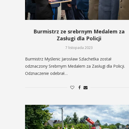
ie się na ...
POKAŻ SZCZEG
OKAŻ SZCZEGÓŁY
Burmistrz ze srebrnym Medalem za
Zasługi dla Policji
7 listopada 2023
Burmistrz Myślenic Jarosław Szlachetka został
odznaczony Srebrnym Medalem za Zasługi dla Policji.
Odznaczenie odebrał…