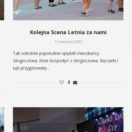
POKAŻ SZCZEGÓŁY
ÓŁY
Kolejna Scena Letnia za nami
13 sierpnia 2023
Tak sobotnie popołudnie spędzili mieszkańcy
Głogoczowa. Koła Gospodyń z Głogoczowa, Bęczarki i
Łęk przygotowały…