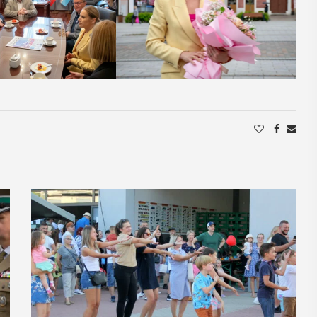
16
MAJ
09:00 -
18:00
Dzień otwarty
 w
Biblioteki
u
Pedagogicznej
otkania seniorzy
PROGRAM DNIA OTWARTEGO BIBLIOTE
okazję
PEDAGOGICZNEJ W MYŚLENICACH
adchodzące lato,
9.00 – 11.00 zajęcia dla dzieci:
uralne kosmetyki
Spotkanie z robotami - Ozobot i Phot
ie. Uuczestnicy
zapraszają dzieci do wspólnej zabawy
iesienie
Magiczne ...