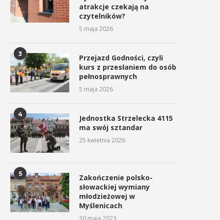
atrakcje czekają na
czytelników?
5 maja 2026
3
Przejazd Godności, czyli
kurs z przesłaniem do osób
pełnosprawnych
5 maja 2026
4
Jednostka Strzelecka 4115
ma swój sztandar
25 kwietnia 2026
5
Zakończenie polsko-
słowackiej wymiany
młodzieżowej w
Myślenicach
30 maja 2023