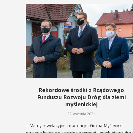
Rekordowe środki z Rządowego
Funduszu Rozwoju Dróg dla ziemi
myślenickiej
22 kwietnia 2021
– Mamy rewelacyjne informacje, Gmina Myślenice
otrzyma kolejne wsparcie na remont i przebudowę dró