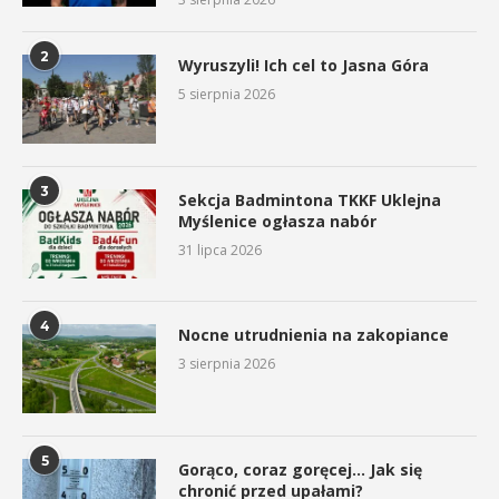
2
Wyruszyli! Ich cel to Jasna Góra
5 sierpnia 2026
3
Sekcja Badmintona TKKF Uklejna
Myślenice ogłasza nabór
31 lipca 2026
4
Nocne utrudnienia na zakopiance
3 sierpnia 2026
5
Gorąco, coraz goręcej… Jak się
chronić przed upałami?