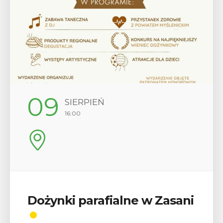
12
SIERPIEŃ
17:00
Wykład „Jak zdobyć
odznaki na myślenickich