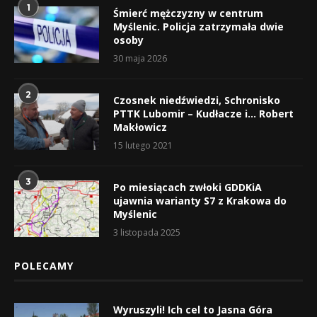
1
Śmierć mężczyzny w centrum
Myślenic. Policja zatrzymała dwie
osoby
30 maja 2026
2
Czosnek niedźwiedzi, Schronisko
PTTK Lubomir – Kudłacze i… Robert
Makłowicz
15 lutego 2021
3
Po miesiącach zwłoki GDDKiA
ujawnia warianty S7 z Krakowa do
Myślenic
3 listopada 2025
POLECAMY
Wyruszyli! Ich cel to Jasna Góra