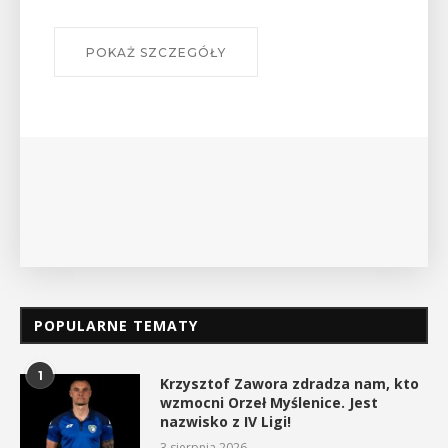
szlakach?”
W środę 12 sierpnia o godz. 17 w Miejskiej
Bibliotece Publicznej w Myślenicach odbędzie się
wykład Mateusza Murzyna, przewodnika i prezesa
myślenickiego oddziału PTTK Lubomir. ...
POKAŻ SZCZEGÓŁY
POPULARNE TEMATY
1
Krzysztof Zawora zdradza nam, kto
wzmocni Orzeł Myślenice. Jest
nazwisko z IV Ligi!
3 sierpnia 2026