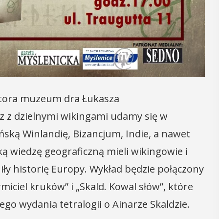
15
MAJ
17:00 - 23:00
Noc Muzeów 2026
ktora muzeum dra Łukasza
W piątek 15 maja w Muzeum
z z dzielnymi wikingami udamy się w
Niepodległości w Myślenicach
nia seniorzy
ską Winlandię, Bizancjum, Indie, a nawet
odbędzie się doroczna Noc Muzeów.
zję
Między godz. 17 a 23 na przybyłych
aką wiedzę geograficzną mieli wikingowie i
odzące lato,
będą czekały różne atrakcje. Program ...
ne kosmetyki
niły historię Europy. Wykład będzie połączony
 Uuczestnicy
iciel kruków” i „Skald. Kowal słów”, które
enie
POKAŻ SZCZEGÓŁY
go wydania tetralogii o Ainarze Skaldzie.