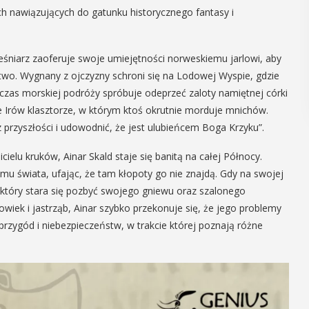
ych nawiązujących do gatunku historycznego fantasy i
śniarz zaoferuje swoje umiejętności norweskiemu jarlowi, aby
two. Wygnany z ojczyzny schroni się na Lodowej Wyspie, gdzie
czas morskiej podróży spróbuje odeprzeć zaloty namiętnej córki
 Irów klasztorze, w którym ktoś okrutnie morduje mnichów.
z przyszłości i udowodnić, że jest ulubieńcem Boga Krzyku”.
elu kruków, Ainar Skald staje się banitą na całej Północy.
u świata, ufając, że tam kłopoty go nie znajdą. Gdy na swojej
który stara się pozbyć swojego gniewu oraz szalonego
owiek i jastrząb, Ainar szybko przekonuje się, że jego problemy
rzygód i niebezpieczeństw, w trakcie której poznają różne