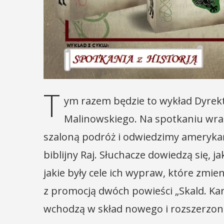
12
MAJ
16:00 - 17:30
EŃ
:00
Spotkanie
T
Seniorów w
rniej
ym razem będzie to wykład Dyre
Jaworniku
imira.
Malinowskiego. Na spotkaniu wra
zczanie i
Podczas majowego spotka
szaloną podróż i odwiedzimy amerykań
będą mieli wyjątkową oka
ieślnicy
biblijny Raj. Słuchacze dowiedzą się, j
przygotować się na nadch
zaopatrując się w natural
 weekend wakacji, czyli 29-30
jakie były cele ich wypraw, które zmie
wykonane własnoręcznie.
w Myślenicach odbędzie się
z promocją dwóch powieści „Skald. Karm
będą proszeni o przyniesi
ja Turnieju Myślimira.
słoiczków ...
ie organizowane przez
wchodzą w skład nowego i rozszerzone
iepodległości w Myślenicach