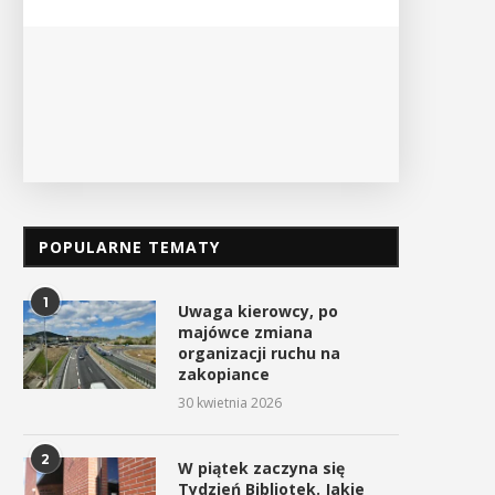
POKAŻ SZCZEGÓŁY
PO
POPULARNE TEMATY
1
Uwaga kierowcy, po
majówce zmiana
organizacji ruchu na
zakopiance
30 kwietnia 2026
2
W piątek zaczyna się
Tydzień Bibliotek. Jakie