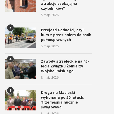
atrakcje czekają na
czytelników?
5 maja 2026
3
Przejazd Godności, czyli
kurs z przesłaniem do osób
pełnosprawnych
5 maja 2026
4
Zawody strzeleckie na 45-
lecie Związku Żołnierzy
Wojska Polskiego
8 maja 2026
5
Droga na Macioski
wykonana po 50 latach.
Trzemeśnia hucznie
świętowała
8 maja 2026