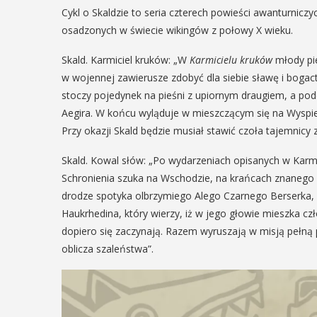
ię na ...
Cykl o Skaldzie to seria czterech powieści awanturnicz
POKAŻ SZCZEGÓŁY
osadzonych w świecie wikingów z połowy X wieku.
AŻ SZCZEGÓŁY
Skald. Karmiciel kruków: „W
Karmicielu kruków
młody pie
w wojennej zawierusze zdobyć dla siebie sławę i bogac
stoczy pojedynek na pieśni z upiornym draugiem, a pod
Aegira. W końcu wyląduje w mieszczącym się na Wyspie
Przy okazji Skald będzie musiał stawić czoła tajemnicy 
Skald. Kowal słów: „Po wydarzeniach opisanych w Karmici
Schronienia szuka na Wschodzie, na krańcach znanego m
drodze spotyka olbrzymiego Alego Czarnego Berserka, 
Haukrhedina, który wierzy, iż w jego głowie mieszka czł
dopiero się zaczynają. Razem wyruszają w misją pełną p
oblicza szaleństwa”.