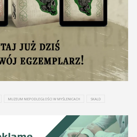
MUZEUM NIEPODLEGŁOŚCI W MYŚLENICACH
SKALD