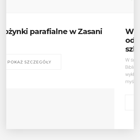
Wykład „Jak zdobyć
odznaki na myślenickich
szlakach?”
W środę 12 sierpnia o godz. 17 w Miejskiej
Bibliotece Publicznej w Myślenicach odbędzie się
wykład Mateusza Murzyna, przewodnika i prezesa
myślenickiego oddziału PTTK Lubomir. ...
POKAŻ SZCZEGÓŁY