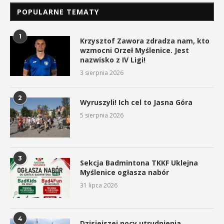
POPULARNE TEMATY
1
Krzysztof Zawora zdradza nam, kto
wzmocni Orzeł Myślenice. Jest
nazwisko z IV Ligi!
3 sierpnia 2026
2
Wyruszyli! Ich cel to Jasna Góra
5 sierpnia 2026
3
Sekcja Badmintona TKKF Uklejna
Myślenice ogłasza nabór
31 lipca 2026
4
Dzisiejszej nocy utrudnienia