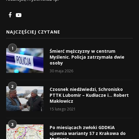
NAJCZĘŚCIEJ CZYTANE
1
Śmierć mężczyzny w centrum
Myślenic. Policja zatrzymała dwie
osoby
30 maja 2026
2
Czosnek niedźwiedzi, Schronisko
PTTK Lubomir – Kudłacze i… Robert
Makłowicz
15 lutego 2021
3
Po miesiącach zwłoki GDDKiA
ujawnia warianty S7 z Krakowa do