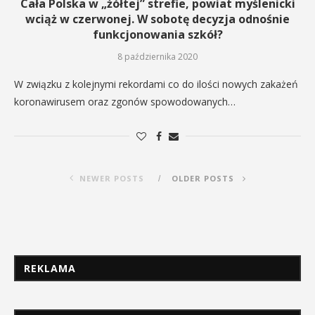
Cała Polska w „żółtej” strefie, powiat myślenicki
wciąż w czerwonej. W sobotę decyzja odnośnie
funkcjonowania szkół?
8 października 2020
W związku z kolejnymi rekordami co do ilości nowych zakażeń
koronawirusem oraz zgonów spowodowanych…
NEWER POSTS
OLDER POSTS
REKLAMA