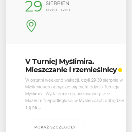
29
SIERPIEŃ
08:00 - 18:00
V Turniej Myślimira.
Mieszczanie i rzemieślnicy
W ostatni weekend wakacji, czyli 29-30 sierpnia w
Myślenicach odbędzie się piąta edycja Turnieju
Myślimira. Wydarzenie organizowane przez
Muzeum Niepodległości w Myślenicach odbędzie
się na ...
POKAŻ SZCZEGÓŁY