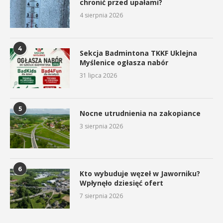
chronić przed upałami?
4 sierpnia 2026
4
Sekcja Badmintona TKKF Uklejna
Myślenice ogłasza nabór
31 lipca 2026
5
Nocne utrudnienia na zakopiance
3 sierpnia 2026
6
Kto wybuduje węzeł w Jaworniku?
Wpłynęło dziesięć ofert
7 sierpnia 2026