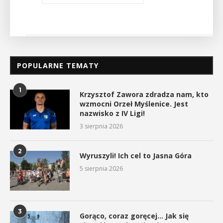
POPULARNE TEMATY
1
Krzysztof Zawora zdradza nam, kto
wzmocni Orzeł Myślenice. Jest
nazwisko z IV Ligi!
3 sierpnia 2026
2
Wyruszyli! Ich cel to Jasna Góra
5 sierpnia 2026
3
Gorąco, coraz goręcej… Jak się