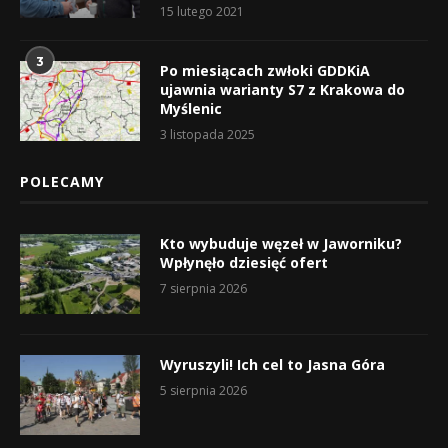
15 lutego 2021
3
Po miesiącach zwłoki GDDKiA
ujawnia warianty S7 z Krakowa do
Myślenic
3 listopada 2025
POLECAMY
Kto wybuduje węzeł w Jaworniku?
Wpłynęło dziesięć ofert
7 sierpnia 2026
Wyruszyli! Ich cel to Jasna Góra
5 sierpnia 2026