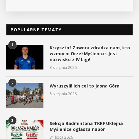
POPULARNE TEMATY
1
Krzysztof Zawora zdradza nam, kto
wzmocni Orzeł Myślenice. Jest
nazwisko z IV Ligi!
3 sierpnia 2026
2
Wyruszyli! Ich cel to Jasna Góra
5 sierpnia 2026
3
Sekcja Badmintona TKKF Uklejna
Myślenice ogłasza nabór
31 lipca 2026