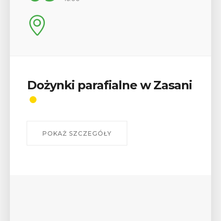
sani
Wykład „Jak zdobyć
odznaki na myślenickich
szlakach?”
W środę 12 sierpnia o godz. 17 w Miejskiej
Bibliotece Publicznej w Myślenicach odbędzie s
wykład Mateusza Murzyna, przewodnika i preze
myślenickiego oddziału PTTK Lubomir. ...
POKAŻ SZCZEGÓŁY