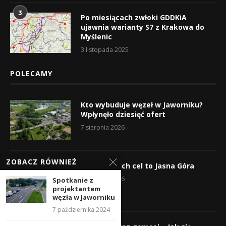
3
Po miesiącach zwłoki GDDKiA
ujawnia warianty S7 z Krakowa do
Myślenic
3 listopada 2025
POLECAMY
Kto wybuduje węzeł w Jaworniku?
Wpłynęło dziesięć ofert
7 sierpnia 2026
ZOBACZ RÓWNIEŻ
Wyruszyli! Ich cel to Jasna Góra
5 sierpnia 2026
Spotkanie z
projektantem
węzła w Jaworniku
7 października 2024