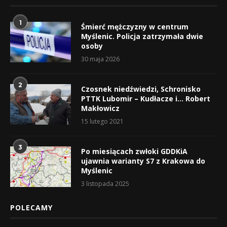
1
Śmierć mężczyzny w centrum
Myślenic. Policja zatrzymała dwie
osoby
30 maja 2026
2
Czosnek niedźwiedzi, Schronisko
PTTK Lubomir – Kudłacze i… Robert
Makłowicz
15 lutego 2021
3
Po miesiącach zwłoki GDDKiA
ujawnia warianty S7 z Krakowa do
Myślenic
3 listopada 2025
POLECAMY