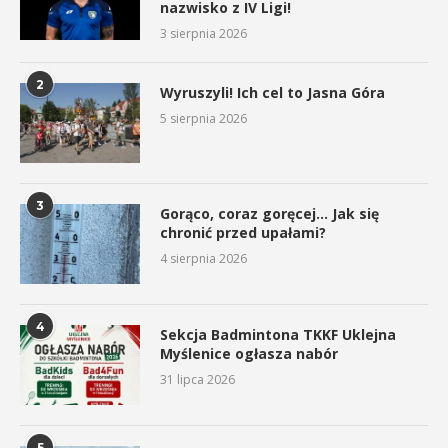
nazwisko z IV Ligi!
3 sierpnia 2026
2
Wyruszyli! Ich cel to Jasna Góra
5 sierpnia 2026
3
Gorąco, coraz goręcej… Jak się
chronić przed upałami?
4 sierpnia 2026
4
Sekcja Badmintona TKKF Uklejna
Myślenice ogłasza nabór
31 lipca 2026
5