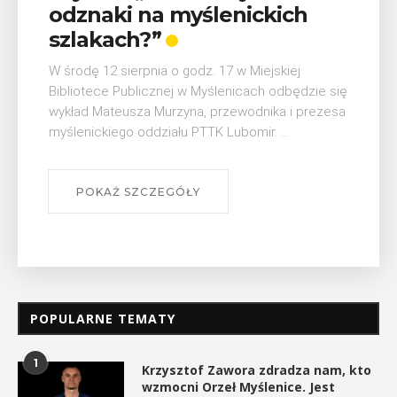
h
Mieszczanie i rzemieślnicy
W ostatni weekend wakacji, czyli 29-30 sierpnia 
Myślenicach odbędzie się piąta edycja Turnieju
Myślimira. Wydarzenie organizowane przez
dzie się
Muzeum Niepodległości w Myślenicach odbędz
prezesa
się na ...
POKAŻ SZCZEGÓŁY
POPULARNE TEMATY
1
Krzysztof Zawora zdradza nam, kto
wzmocni Orzeł Myślenice. Jest