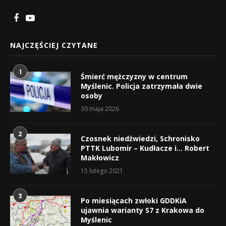
NAJCZĘŚCIEJ CZYTANE
1
Śmierć mężczyzny w centrum
Myślenic. Policja zatrzymała dwie
osoby
30 maja 2026
2
Czosnek niedźwiedzi, Schronisko
PTTK Lubomir – Kudłacze i… Robert
Makłowicz
15 lutego 2021
3
Po miesiącach zwłoki GDDKiA
ujawnia warianty S7 z Krakowa do
Myślenic