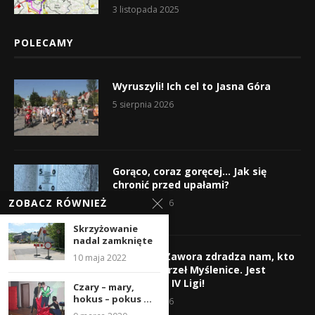
3 listopada 2025
POLECAMY
Wyruszyli! Ich cel to Jasna Góra
5 sierpnia 2026
Gorąco, coraz goręcej… Jak się
chronić przed upałami?
ZOBACZ RÓWNIEŻ
4 sierpnia 2026
Skrzyżowanie
nadal zamknięte
Krzysztof Zawora zdradza nam, kto
10 maja 2022
wzmocni Orzeł Myślenice. Jest
nazwisko z IV Ligi!
Czary – mary,
hokus – pokus …
3 sierpnia 2026