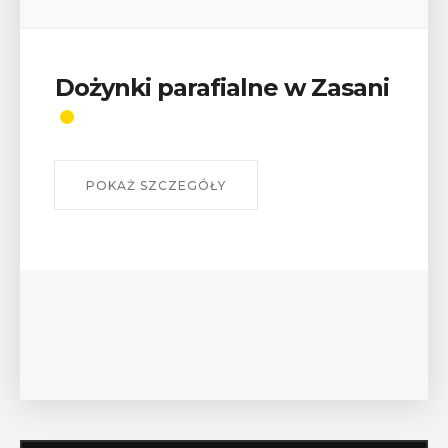
Wykład „Jak zdobyć
odznaki na myślenickich
szlakach?”
W środę 12 sierpnia o godz. 17 w Miejskiej
Bibliotece Publicznej w Myślenicach odbędzie się
wykład Mateusza Murzyna, przewodnika i prezesa
myślenickiego oddziału PTTK Lubomir. ...
POKAŻ SZCZEGÓŁY