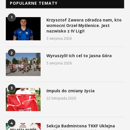
POPULARNE TEMATY
1
Krzysztof Zawora zdradza nam, kto
wzmocni Orzeł Myślenice. Jest
nazwisko z IV Ligi!
3 sierpnia 2026
2
Wyruszyli! Ich cel to Jasna Góra
5 sierpnia 2026
3
Impuls do zmiany życia
22 listopada 2020
4
Sekcja Badmintona TKKF Uklejna