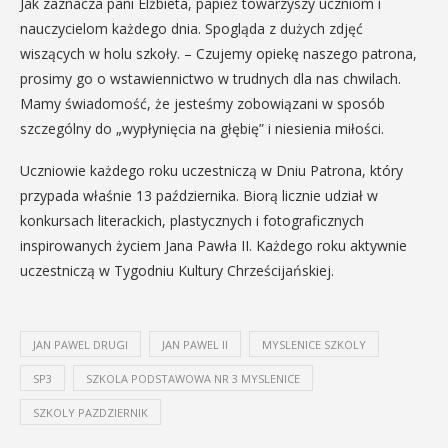
Jak zaznacza pani Elżbieta, papież towarzyszy uczniom i
nauczycielom każdego dnia. Spogląda z dużych zdjęć
wiszących w holu szkoły. – Czujemy opiekę naszego patrona,
prosimy go o wstawiennictwo w trudnych dla nas chwilach.
Mamy świadomość, że jesteśmy zobowiązani w sposób
szczególny do „wypłynięcia na głębię” i niesienia miłości.
Uczniowie każdego roku uczestniczą w Dniu Patrona, który
przypada właśnie 13 października. Biorą licznie udział w
konkursach literackich, plastycznych i fotograficznych
inspirowanych życiem Jana Pawła II. Każdego roku aktywnie
uczestniczą w Tygodniu Kultury Chrześcijańskiej.
JAN PAWEL DRUGI
JAN PAWEL II
MYSLENICE SZKOLY
SP3
SZKOLA PODSTAWOWA NR 3 MYSLENICE
SZKOLY PAZDZIERNIK