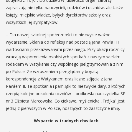
budynku „Trójki”. Do udziału w jubileuszu organizatorzy
zapraszają nie tylko nauczycieli, rodziców i uczniów, ale także
księży, miejskie władze, byłych dyrektorów szkoły oraz
wszystkich jej sympatyków.
– Dla naszej szkolnej społeczności to niezwykle ważne
wydarzenie. Skłania do refleksji nad postacią Jana Pawła II i
wartościami przekazywanymi przez niego. Przy okazji rocznicy
wracają wspomnienia osobistych spotkań z naszym wielkim
rodakiem w Watykanie czy wspólnego pielgrzymowania z nim
po Polsce. Ze wzruszeniem przeglądamy bogatą
korespondencję z Watykanem oraz liczne zdjęcia z Jana
Pawłem II. Te spotkania i pamiątki to niezwykłe dary, z których
czerpią kolejne pokolenia uczniów – podkreśla nauczycielka SP
nr 3 Elżbieta Marcowska. Co ciekawe, myślenicka „Trójka” jest
jedną z pierwszych w Polsce, noszących to zaszczytne imię.
Wsparcie w trudnych chwilach