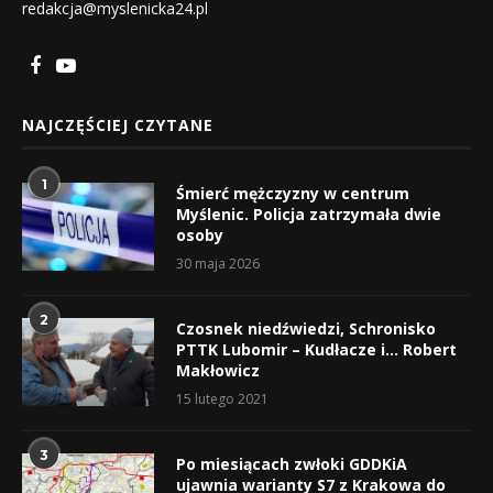
redakcja@myslenicka24.pl
NAJCZĘŚCIEJ CZYTANE
1
Śmierć mężczyzny w centrum
Myślenic. Policja zatrzymała dwie
osoby
30 maja 2026
2
Czosnek niedźwiedzi, Schronisko
PTTK Lubomir – Kudłacze i… Robert
Makłowicz
15 lutego 2021
3
Po miesiącach zwłoki GDDKiA
ujawnia warianty S7 z Krakowa do