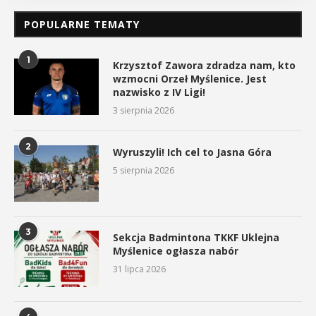
POPULARNE TEMATY
1
Krzysztof Zawora zdradza nam, kto
wzmocni Orzeł Myślenice. Jest
nazwisko z IV Ligi!
3 sierpnia 2026
2
Wyruszyli! Ich cel to Jasna Góra
5 sierpnia 2026
3
Sekcja Badmintona TKKF Uklejna
Myślenice ogłasza nabór
31 lipca 2026