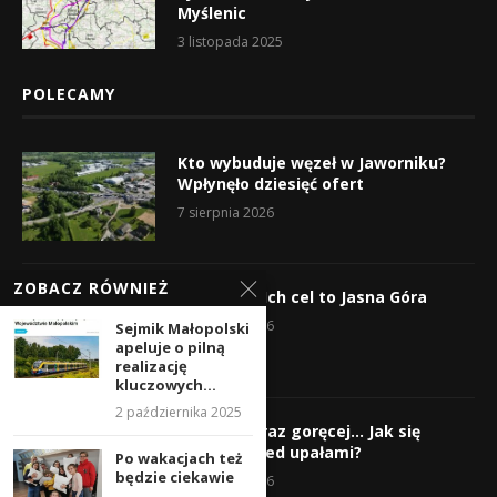
Myślenic
3 listopada 2025
POLECAMY
Kto wybuduje węzeł w Jaworniku?
Wpłynęło dziesięć ofert
7 sierpnia 2026
ZOBACZ RÓWNIEŻ
Wyruszyli! Ich cel to Jasna Góra
5 sierpnia 2026
Sejmik Małopolski
apeluje o pilną
realizację
kluczowych...
2 października 2025
Gorąco, coraz goręcej… Jak się
chronić przed upałami?
Po wakacjach też
będzie ciekawie
4 sierpnia 2026