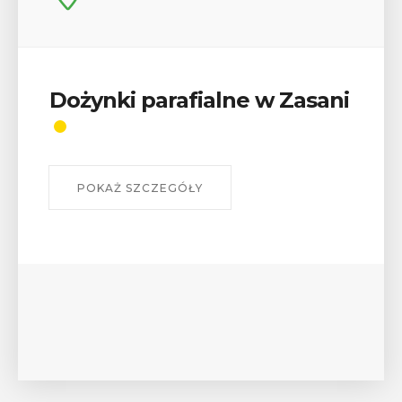
Wykład „Jak zdobyć
odznaki na myślenickich
szlakach?”
W środę 12 sierpnia o godz. 17 w Miejskiej
Bibliotece Publicznej w Myślenicach odbędzie się
wykład Mateusza Murzyna, przewodnika i prezesa
myślenickiego oddziału PTTK Lubomir. ...
POKAŻ SZCZEGÓŁY