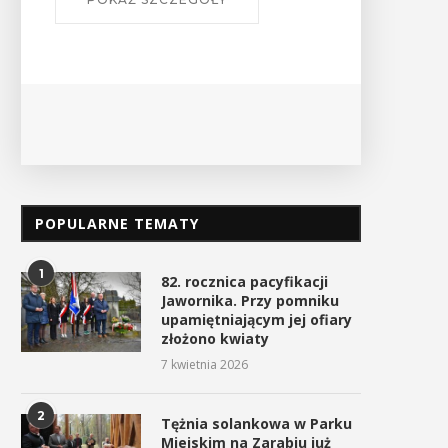
„Zarzecze” z nowym
Rusza nabór wniosków d
oświetleniem
kolejnej edycji konkurs
POPULARNE TEMATY
„Działaj...
21 kwietnia 2026
21 kwietnia 2026
1
82. rocznica pacyfikacji
Jawornika. Przy pomniku
upamiętniającym jej ofiary
złożono kwiaty
7 kwietnia 2026
2
Tężnia solankowa w Parku
Miejskim na Zarabiu już