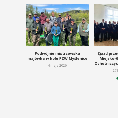
odbędzie się na ...
ltury i Sportu oraz Urząd ...
POKAŻ SZCZEGÓŁY
AŻ SZCZEGÓŁY
kanocnego
Podwójnie mistrzowska
Zjazd prze
lm
majówka w kole PZW Myślenice
Miejsko-
Ochotniczyc
6
4 maja 2026
27 