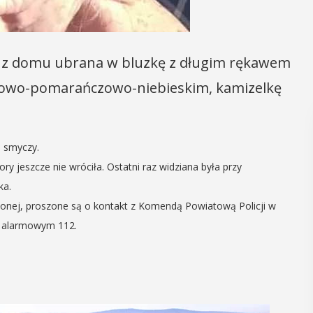
ła z domu ubrana w bluzkę z długim rękawem
żowo-pomarańczowo-niebieskim, kamizelkę
j smyczy.
y jeszcze nie wróciła. Ostatni raz widziana była przy
ka.
nionej, proszone są o kontakt z Komendą Powiatową Policji w
m alarmowym 112.