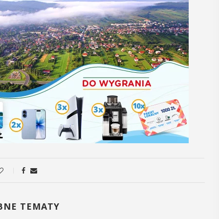
05
MAJ
12:00
Obchody Dnia
Godności Osób z
Niepełnosprawnośc
Intelektualną
 i
y
Obchody Dnia Godności Osób z
Niepełnosprawnością Intelektualną,
, czyli 29-30
który przypada 5 maja, w Myślenicach
dbędzie się
rozpoczną się tradycyjnie od Przejazdu
mira.
Godności. Organizatorom tego
 przez
wydarzenia, czyli myślenickie koło ...
BNE TEMATY
 Myślenicach