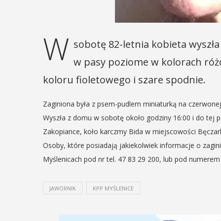
W
sobotę 82-letnia kobieta wysz
w pasy poziome w kolorach ró
koloru fioletowego i szare spodnie.
Zaginiona była z psem-pudlem miniaturką na czerwone
Wyszła z domu w sobotę około godziny 16:00 i do tej por
Zakopiance, koło karczmy Bida w miejscowości Bęczar
Osoby, które posiadają jakiekolwiek informacje o zagi
Myślenicach pod nr tel. 47 83 29 200, lub pod numere
JAWORNIK
KPP MYŚLENICE