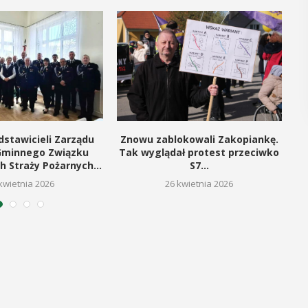
POKAŻ SZCZEGÓŁY
dstawicieli Zarządu
Znowu zablokowali Zakopiankę.
Gminnego Związku
Tak wyglądał protest przeciwko
h Straży Pożarnych...
S7...
kwietnia 2026
26 kwietnia 2026