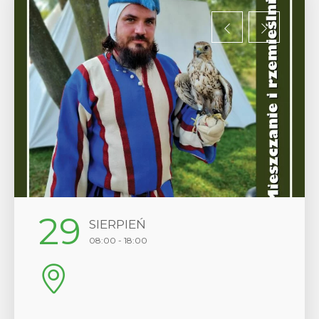
12
SIERPIEŃ
17:00