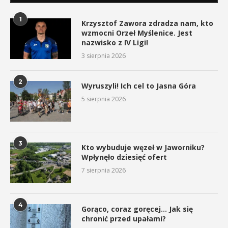
1
Krzysztof Zawora zdradza nam, kto
wzmocni Orzeł Myślenice. Jest
nazwisko z IV Ligi!
3 sierpnia 2026
2
Wyruszyli! Ich cel to Jasna Góra
5 sierpnia 2026
3
Kto wybuduje węzeł w Jaworniku?
Wpłynęło dziesięć ofert
7 sierpnia 2026
4
Gorąco, coraz goręcej… Jak się
chronić przed upałami?