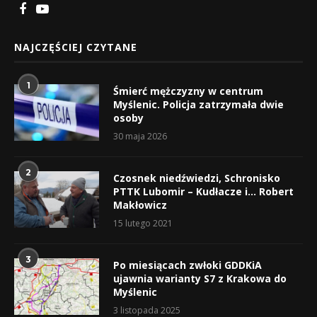
NAJCZĘŚCIEJ CZYTANE
1
Śmierć mężczyzny w centrum
Myślenic. Policja zatrzymała dwie
osoby
30 maja 2026
2
Czosnek niedźwiedzi, Schronisko
PTTK Lubomir – Kudłacze i… Robert
Makłowicz
15 lutego 2021
3
Po miesiącach zwłoki GDDKiA
ujawnia warianty S7 z Krakowa do
Myślenic
3 listopada 2025