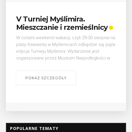
Wykład „Jak zdobyć
odznaki na myślenickich
szlakach?”
W środę 12 sierpnia o godz. 17 w Miejskiej
Bibliotece Publicznej w Myślenicach odbędzie się
wykład Mateusza Murzyna, przewodnika i prezesa
myślenickiego oddziału PTTK Lubomir. ...
POKAŻ SZCZEGÓŁY
POPULARNE TEMATY