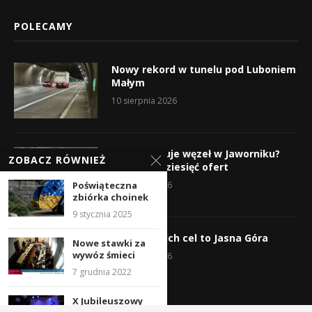
POLECAMY
Nowy rekord w tunelu pod Luboniem
Małym
10 sierpnia 2026
Kto wybuduje węzeł w Jaworniku?
ZOBACZ RÓWNIEŻ
Wpłynęło dziesięć ofert
Poświąteczna
7 sierpnia 2026
zbiórka choinek
9 stycznia 2025
Wyruszyli! Ich cel to Jasna Góra
Nowe stawki za
wywóz śmieci
5 sierpnia 2026
7 grudnia 2022
X Jubileuszowy