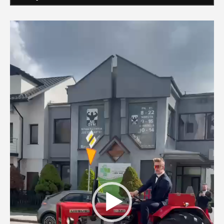
Odtwarzacz
video