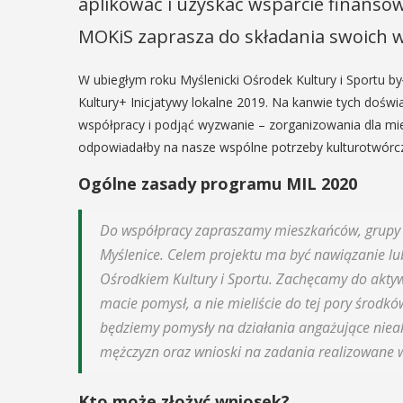
aplikować i uzyskać wsparcie finansow
MOKiS zaprasza do składania swoich wn
W ubiegłym roku Myślenicki Ośrodek Kultury i Sportu
Kultury+ Inicjatywy lokalne 2019. Na kanwie tych doś
współpracy i podjąć wyzwanie – zorganizowania dla m
odpowiadałby na nasze wspólne potrzeby kulturotwórc
Ogólne zasady programu MIL 2020
Do współpracy zapraszamy mieszkańców, grupy 
Myślenice. Celem projektu ma być nawiązanie lu
Ośrodkiem Kultury i Sportu. Zachęcamy do aktywn
macie pomysł, a nie mieliście do tej pory środk
będziemy pomysły na działania angażujące nieak
mężczyzn oraz wnioski na zadania realizowane w 
Kto może złożyć wniosek?