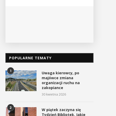
PO
POPULARNE TEMATY
1
Uwaga kierowcy, po
majówce zmiana
organizacji ruchu na
zakopiance
30 kwietnia 2026
2
W piątek zaczyna się
Tydzień Bibliotek. Jakie