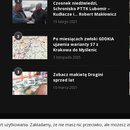
1
Czosnek niedźwiedzi,
Schronisko PTTK Lubomir –
Kudłacze i… Robert Makłowicz
15 lutego 2021
2
Po miesiącach zwłoki GDDKiA
ujawnia warianty S7 z
Krakowa do Myślenic
3 listopada 2025
3
Zobacz makietę Drogini
sprzed lat
10 marca 2021
@2019 - All Right Reserved.
rt użytkowania. Zakładamy, że nie masz nic przeciwko, ale możesz z