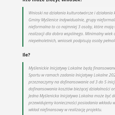
29
IPIEC
Wnioski na działania kulturotwórcze i działania
8:00 -
Gminy Myślenice indywidualnie, grupy nieforma
SIERPIEŃ
8:00
nieformalna to co najmniej 3 osoby, które mają w
08:00 - 18:00
realizacji dla dobra wspólnego. Minimalny wiek 
niepełnoletnich, wniosek podpisują osoby pełnol
V Turniej
dzynarodowe
Ile?
Myślimira.
polskie
Mieszczanie
Myślenickie Inicjatywy Lokalne będą finansowan
kania z
rzemieślnic
Sportu w ramach zadania Inicjatywy Lokalne 202
lorem
przeznaczymy na dofinansowanie od 3 do 5 inic
W ostatni weekend wakacji
dofinansowania kosztów bieżącej działalności or
ne Międzynarodowe
sierpnia w Myślenicach o
ie Spotkania z Folklorem
Jedna Myślenicka Inicjatywa Lokalna może być 
piąta edycja Turnieju Myśli
ę w dniach 13–20 lipca.
przewidujemy konieczności posiadania wkładu w
Wydarzenie organizowane
orem festiwalu jest Gmina
wkład niefinansowy w realizację projektu.
Muzeum Niepodległości w
, wspierana przez Myślenicki