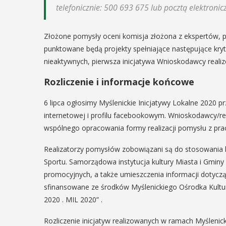
telefonicznie: 500 693 675 lub pocztą elektron
Złożone pomysły oceni komisja złożona z ekspertów, p
punktowane będą projekty spełniające następujące kryt
nieaktywnych, pierwsza inicjatywa Wnioskodawcy reali
Rozliczenie i informacje końcowe
6 lipca ogłosimy Myślenickie Inicjatywy Lokalne 2020 prz
internetowej i profilu facebookowym. Wnioskodawcy/re
wspólnego opracowania formy realizacji pomysłu z prac
Realizatorzy pomysłów zobowiązani są do stosowania l
Sportu. Samorządowa instytucja kultury Miasta i Gminy
promocyjnych, a także umieszczenia informacji dotyczą
sfinansowane ze środków Myślenickiego Ośrodka Kultur
2020 . MIL 2020” .
Rozliczenie inicjatyw realizowanych w ramach Myślenick