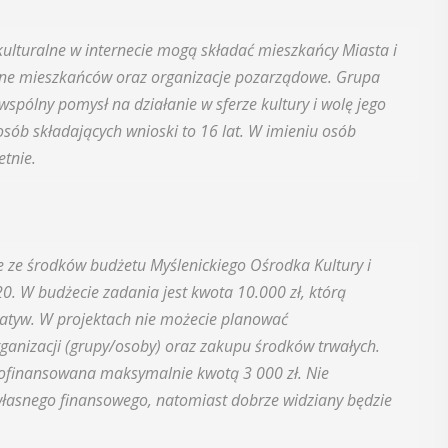
12
MAJ
 kulturalne w internecie mogą składać mieszkańcy Miasta i
16:00 - 17:30
lne mieszkańców oraz organizacje pozarządowe. Grupa
spólny pomysł na działanie w sferze kultury i wolę jego
osób składających wnioski to 16 lat. W imieniu osób
Spotkanie
etnie.
Seniorów w
Jaworniku
 i
Podczas majowego spotkania seniorzy
e ze środków budżetu Myślenickiego Ośrodka Kultury i
będą mieli wyjątkową okazję
y
0. W budżecie zadania jest kwota 10.000 zł, którą
przygotować się na nadchodzące lato,
jatyw. W projektach nie możecie planować
zaopatrując się w naturalne kosmetyki
, czyli 29-30
ganizacji (grupy/osoby) oraz zakupu środków trwałych.
wykonane własnoręcznie. Uuczestnicy
dbędzie się
dofinansowana maksymalnie kwotą 3 000 zł. Nie
będą proszeni o przyniesienie
mira.
łasnego finansowego, natomiast dobrze widziany będzie
słoiczków ...
 przez
 Myślenicach