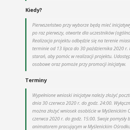
odbędzie się na ...
ltury i Sportu oraz Urząd ...
Kiedy?
POKAŻ SZCZEGÓŁY
AŻ SZCZEGÓŁY
Pierwszeństwo przy wyborze będą mieć inicjaty
po raz pierwszy, otwarte dla uczestników (ogó
Realizacja projektu odbędzie się na terenie mias
terminie od 13 lipca do 30 października 2020 r. 
starań, aby pomóc w realizacji projektu. Udostę
osobowe oraz pomoże przy promocji inicjatyw.
Terminy
Wypełnione wnioski inicjatyw należy złożyć poc
dnia 30 czerwca 2020 r. do godz. 24:00. Wyłącz
można złożyć wniosek osobiście w Myślenickim Oś
czerwca 2020 r. do godz. 15:00. Swoje pomysły 
animatorem pracującym w Myślenickim Ośrodku K