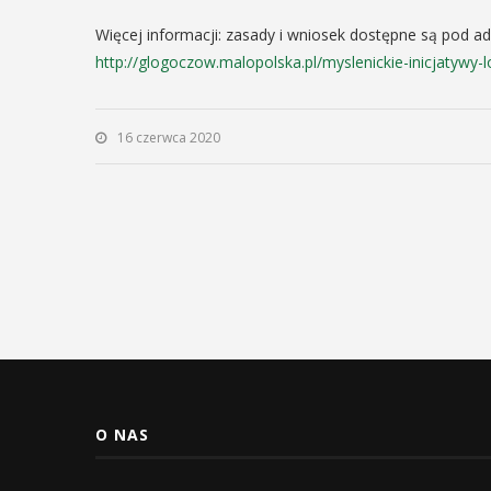
Więcej informacji: zasady i wniosek dostępne są pod a
http://glogoczow.malopolska.pl/myslenickie-inicjatywy-l
16 czerwca 2020
O NAS