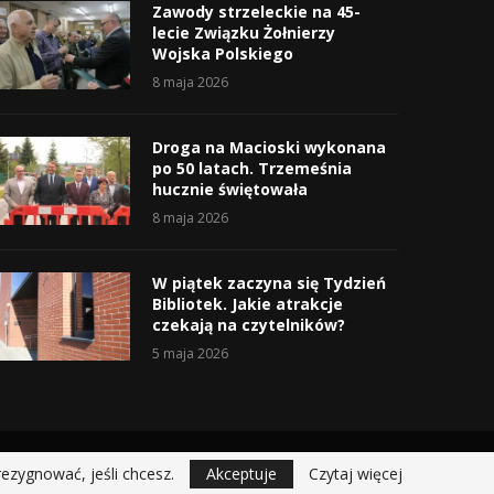
Zawody strzeleckie na 45-
lecie Związku Żołnierzy
Wojska Polskiego
8 maja 2026
Droga na Macioski wykonana
po 50 latach. Trzemeśnia
hucznie świętowała
8 maja 2026
W piątek zaczyna się Tydzień
Bibliotek. Jakie atrakcje
czekają na czytelników?
5 maja 2026
rezygnować, jeśli chcesz.
Akceptuje
Czytaj więcej