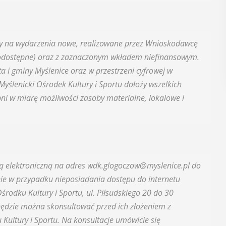
POKAŻ SZCZEGÓŁY
wy na wydarzenia nowe, realizowane przez Wnioskodawcę
lnodostępne) oraz z zaznaczonym wkładem niefinansowym.
ta i gminy Myślenice oraz w przestrzeni cyfrowej w
Myślenicki Ośrodek Kultury i Sportu dołoży wszelkich
pni w miarę możliwości zasoby materialne, lokalowe i
ztą elektroniczną na adres wdk.glogoczow@myslenice.pl do
nie w przypadku nieposiadania dostępu do internetu
rodku Kultury i Sportu, ul. Piłsudskiego 20 do 30
będzie można skonsultować przed ich złożeniem z
ultury i Sportu. Na konsultacje umówicie się