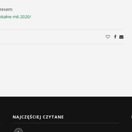
dresem:
okalne-mil-2020/
NAJCZĘŚCIEJ CZYTANE