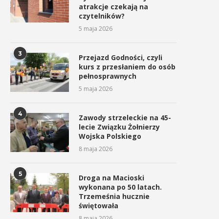
atrakcje czekają na
czytelników?
5 maja 2026
3
Przejazd Godności, czyli
kurs z przesłaniem do osób
pełnosprawnych
5 maja 2026
4
Zawody strzeleckie na 45-
lecie Związku Żołnierzy
Wojska Polskiego
8 maja 2026
5
Droga na Macioski
wykonana po 50 latach.
Trzemeśnia hucznie
świętowała
8 maja 2026