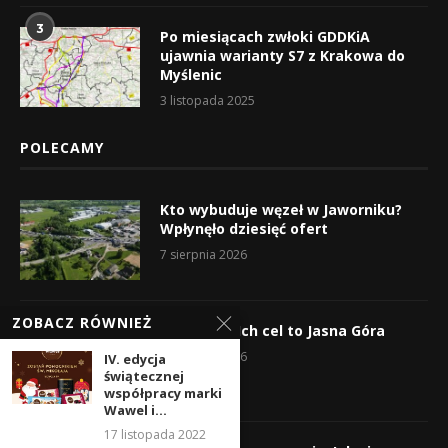
3
Po miesiącach zwłoki GDDKiA
ujawnia warianty S7 z Krakowa do
Myślenic
3 listopada 2025
POLECAMY
Kto wybuduje węzeł w Jaworniku?
Wpłynęło dziesięć ofert
7 sierpnia 2026
ZOBACZ RÓWNIEŻ
Wyruszyli! Ich cel to Jasna Góra
5 sierpnia 2026
IV. edycja
świątecznej
współpracy marki
Wawel i...
17 listopada 2022