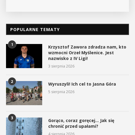
POPULARNE TEMATY
1
Krzysztof Zawora zdradza nam, kto
wzmocni Orzeł Myślenice. Jest
nazwisko z IV Ligi!
3 sierpnia 2026
2
Wyruszyli! Ich cel to Jasna Góra
5 sierpnia 2026
3
Gorąco, coraz goręcej… Jak się
chronić przed upałami?
4 sierpnia 2026