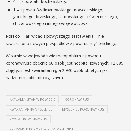
4 – z powiatu bocheńskiego,
1 – z powiatów limanowskiego, nowotarskiego,
gorlickiego, brzeskiego, tarnowskiego, oświęcimskiego,
chrzanowskiego i innego wo
jewództwa.
Póki co – jak widać z powyższego zestawienia – nie
stwierdzono nowych przypadków z powiatu myślenickiego.
W sumie w województwie małopolskim z powodu
koronawirusa obecnie 60 osób jest hospitalizowanych; 12 689
objętych jest kwarantanną, a 2 940 osób objętych jest
nadzorem epidemiologicznym.
AKTUALNY STAN W POWIECIE
KORONAWIRUS
KWARANTANNA MYSLENICE
MYSLENICE KORONAWIRUS
POWIAT KORONAWIRUS
PRZYPADEK KORONA WIRUSA MYSLENICE