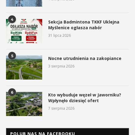
4
Sekcja Badmintona TKKF Uklejna
Myślenice ogłasza nabór
31 lipca 2026
5
Nocne utrudnienia na zakopiance
3 sierpnia 2026
6
Kto wybuduje węzeł w Jaworniku?
Wpłynęło dziesięć ofert
7 sierpnia 2026
POLUB NAS NA FACEBOOKU