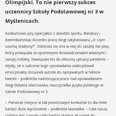
Olimpijski. To nie pierwszy sukces
uczennicy Szkoły Podstawowej nr 3 w
Myślenicach.
Konkursowe jury (specjaliści z dziedzin sportu, literatury i
dziennikarstwa) doceniło pracę Kingi zatytułowaną „O czym
szumią stadiony?”. Odniosła się ona w niej do zasady fair play,
którą powiązała ze sportowymi doświadczeniami własnymi i
swojej rodziny. Nawiązała też do obecnej sytuacji pandemii. –
Myślę, że o sukcesie tego opowiadania zadecydował
emocjonalny stosunek autorki do opisywanych w tekście
kwestii – podkreśla nadzorująca prace nad opowiadaniem
Kingi Elżbieta Marcowska, nauczycielka języka polskiego w
Szkole Podstawowej nr 3.
– Pierwsze miejsce w tak prestiżowym konkursie to dla mnie
bardzo duże wyróżnienie – podkreśla laureatka. – Cała nasza
rodzina jest z mojej córki bardzo dumna. W sumie do