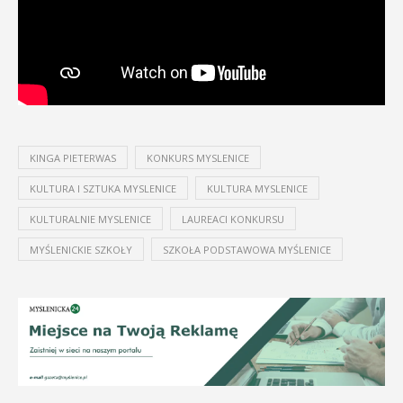
KINGA PIETERWAS
KONKURS MYSLENICE
KULTURA I SZTUKA MYSLENICE
KULTURA MYSLENICE
KULTURALNIE MYSLENICE
LAUREACI KONKURSU
MYŚLENICKIE SZKOŁY
SZKOŁA PODSTAWOWA MYŚLENICE