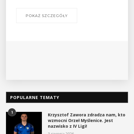
szlakach?”
W środę 12 sierpnia o godz. 17 w Miejskiej
Bibliotece Publicznej w Myślenicach odbędzie się
wykład Mateusza Murzyna, przewodnika i prezesa
myślenickiego oddziału PTTK Lubomir. ...
POKAŻ SZCZEGÓŁY
POPULARNE TEMATY
1
Krzysztof Zawora zdradza nam, kto
wzmocni Orzeł Myślenice. Jest
nazwisko z IV Ligi!
3 sierpnia 2026