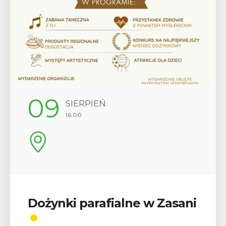
12
SIERPIEŃ
17:00
Wykład „Jak zdobyć
odznaki na myślenickich