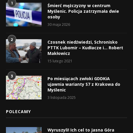
1
Śmierć mężczyzny w centrum
Myślenic. Policja zatrzymała dwie
osoby
30 maja 2026
2
Czosnek niedźwiedzi, Schronisko
PTTK Lubomir – Kudłacze i… Robert
Makłowicz
15 lutego 2021
3
Po miesiącach zwłoki GDDKiA
ujawnia warianty S7 z Krakowa do
Myślenic
3 listopada 2025
POLECAMY
Wyruszyli! Ich cel to Jasna Góra