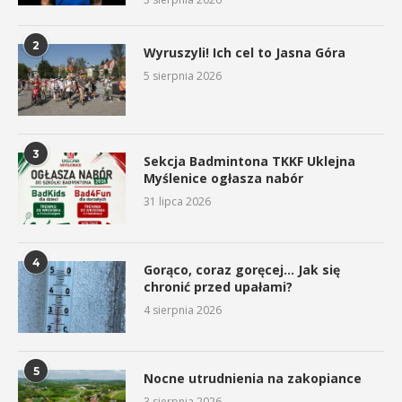
2
Wyruszyli! Ich cel to Jasna Góra
5 sierpnia 2026
3
Sekcja Badmintona TKKF Uklejna
Myślenice ogłasza nabór
31 lipca 2026
4
Gorąco, coraz goręcej… Jak się
chronić przed upałami?
4 sierpnia 2026
5
Nocne utrudnienia na zakopiance
3 sierpnia 2026