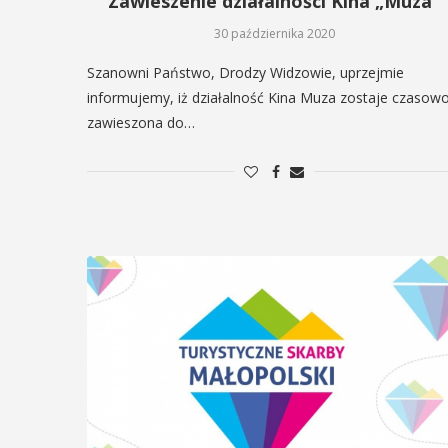
Zawieszenie działalności Kina „Muza”
30 października 2020
Szanowni Państwo, Drodzy Widzowie, uprzejmie
informujemy, iż działalność Kina Muza zostaje czasow
zawieszona do…