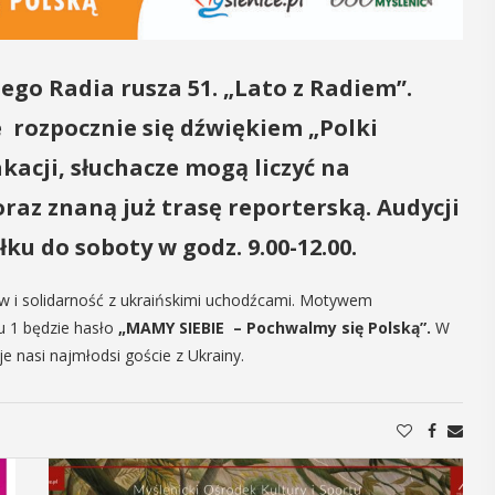
16
MAJ
09:00 -
ego Radia rusza 51. „Lato z Radiem”.
18:00
e rozpocznie się dźwiękiem „Polki
acji, słuchacze mogą liczyć na
Dzień otwarty
az znaną już trasę reporterską. Audycji
Biblioteki
ku do soboty w godz. 9.00-12.00.
Pedagogicznej
nia seniorzy
w i solidarność z ukraińskimi uchodźcami. Motywem
PROGRAM DNIA OTWARTEGO BIBLIOTEKI
zję
u 1 będzie hasło
„MAMY SIEBIE – Pochwalmy się Polską”.
W
PEDAGOGICZNEJ W MYŚLENICACH
odzące lato,
e nasi najmłodsi goście z Ukrainy.
9.00 – 11.00 zajęcia dla dzieci:
ne kosmetyki
Spotkanie z robotami - Ozobot i Photon
 Uuczestnicy
zapraszają dzieci do wspólnej zabawy.
enie
Magiczne ...