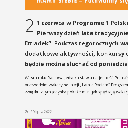
12
MAJ
2
16:00 - 17:30
1 czerwca w Programie 1 Polski
EŃ
:00
Pierwszy dzień lata tradycyjni
Dziadek”. Podczas tegorocznych wak
Spotkanie
Seniorów w
dodatkowe aktywności, konkursy or
rniej
Jaworniku
imira.
będzie można słuchać od poniedział
zczanie i
Podczas majowego spotka
W tym roku Radiowa Jedynka stawia na jedność Polakó
będą mieli wyjątkową oka
ieślnicy
przewodnim wakacyjnej akcji „Lata z Radiem” Program
przygotować się na nadch
związku z tym Jedynka pokaże m.in. jak spędzają wakacj
zaopatrując się w natural
 weekend wakacji, czyli 29-30
wykonane własnoręcznie.
w Myślenicach odbędzie się
będą proszeni o przyniesi
ja Turnieju Myślimira.
20 lipca 2022
słoiczków ...
ie organizowane przez
iepodległości w Myślenicach