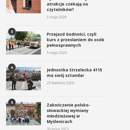
atrakcje czekają na
czytelników?
5 maja 2026
3
Przejazd Godności, czyli
kurs z przesłaniem do osób
pełnosprawnych
5 maja 2026
4
Jednostka Strzelecka 4115
ma swój sztandar
25 kwietnia 2026
5
Zakończenie polsko-
słowackiej wymiany
młodzieżowej w
Myślenicach
30 maja 2023