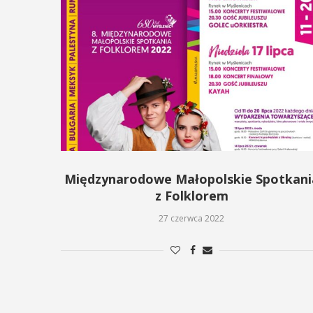
ię na ...
POKAŻ SZCZEGÓŁY
AŻ SZCZEGÓŁY
Międzynarodowe Małopolskie Spotkani
z Folklorem
27 czerwca 2022