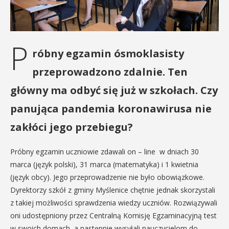
P
róbny egzamin ósmoklasisty
przeprowadzono zdalnie. Ten
główny ma odbyć się już w szkołach. Czy
panująca pandemia koronawirusa nie
zakłóci jego przebiegu?
Próbny egzamin uczniowie zdawali on – line w dniach 30
marca (język polski), 31 marca (matematyka) i 1 kwietnia
(język obcy). Jego przeprowadzenie nie było obowiązkowe.
Dyrektorzy szkół z gminy Myślenice chętnie jednak skorzystali
z takiej możliwości sprawdzenia wiedzy uczniów. Rozwiązywali
oni udostępniony przez Centralną Komisję Egzaminacyjną test
w swoich domach, a następnie wysyłali nauczycielom do