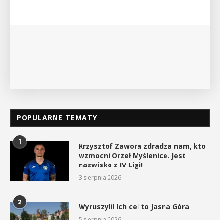
wykład Mateusza Murzyna, przewodnika i prezesa
myślenickiego oddziału PTTK Lubomir. ...
POKAŻ SZCZEGÓŁY
POPULARNE TEMATY
1
Krzysztof Zawora zdradza nam, kto
wzmocni Orzeł Myślenice. Jest
nazwisko z IV Ligi!
3 sierpnia 2026
2
Wyruszyli! Ich cel to Jasna Góra
5 sierpnia 2026