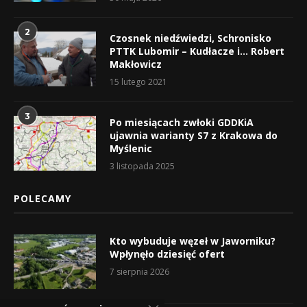
2
Czosnek niedźwiedzi, Schronisko
PTTK Lubomir – Kudłacze i… Robert
Makłowicz
15 lutego 2021
3
Po miesiącach zwłoki GDDKiA
ujawnia warianty S7 z Krakowa do
Myślenic
3 listopada 2025
POLECAMY
Kto wybuduje węzeł w Jaworniku?
Wpłynęło dziesięć ofert
7 sierpnia 2026