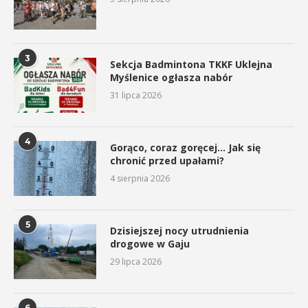
3
Sekcja Badmintona TKKF Uklejna
Myślenice ogłasza nabór
31 lipca 2026
4
Gorąco, coraz goręcej… Jak się
chronić przed upałami?
4 sierpnia 2026
5
Dzisiejszej nocy utrudnienia
drogowe w Gaju
29 lipca 2026
6