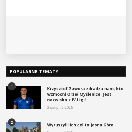
wykład Mateusza Murzyna, przewodnika i prezesa
myślenickiego oddziału PTTK Lubomir. ...
POKAŻ SZCZEGÓŁY
POPULARNE TEMATY
1
Krzysztof Zawora zdradza nam, kto
wzmocni Orzeł Myślenice. Jest
nazwisko z IV Ligi!
3 sierpnia 2026
2
Wyruszyli! Ich cel to Jasna Góra