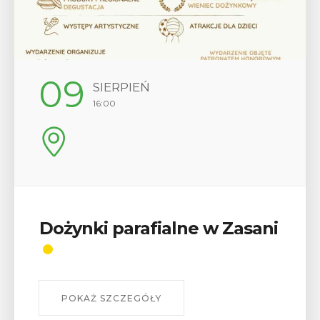
12
SIERPIEŃ
17:00
Wykład „Jak zdobyć
odznaki na myślenickich
szlakach?”
W środę 12 sierpnia o godz. 17 w Miejskiej
Bibliotece Publicznej w Myślenicach odbędzie się