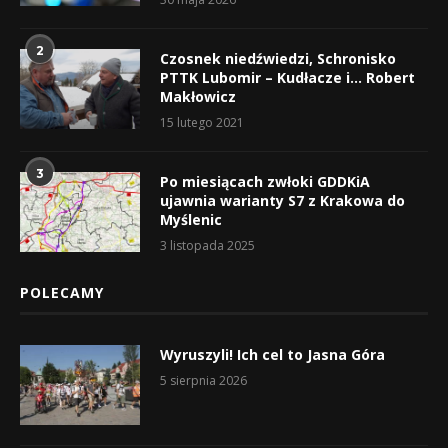
2
Czosnek niedźwiedzi, Schronisko
PTTK Lubomir – Kudłacze i… Robert
Makłowicz
15 lutego 2021
3
Po miesiącach zwłoki GDDKiA
ujawnia warianty S7 z Krakowa do
Myślenic
3 listopada 2025
POLECAMY
Wyruszyli! Ich cel to Jasna Góra
5 sierpnia 2026