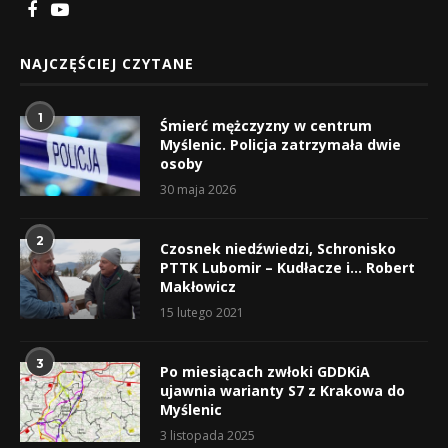
NAJCZĘŚCIEJ CZYTANE
1
Śmierć mężczyzny w centrum
Myślenic. Policja zatrzymała dwie
osoby
30 maja 2026
2
Czosnek niedźwiedzi, Schronisko
PTTK Lubomir – Kudłacze i… Robert
Makłowicz
15 lutego 2021
3
Po miesiącach zwłoki GDDKiA
ujawnia warianty S7 z Krakowa do
Myślenic
3 listopada 2025