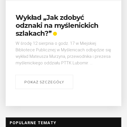
V Turniej Myślimira.
Mieszczanie i rzemieślnicy
W ostatni weekend wakacji, czyli 29-30 sierpnia w
Myślenicach odbędzie się piąta edycja Turnieju
Myślimira. Wydarzenie organizowane przez
e się
Muzeum Niepodległości w Myślenicach odbędzie
zesa
się na ...
POKAŻ SZCZEGÓŁY
POPULARNE TEMATY