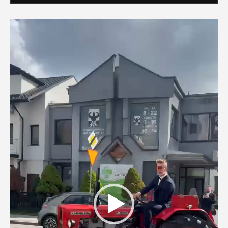
Odtwarzacz
video