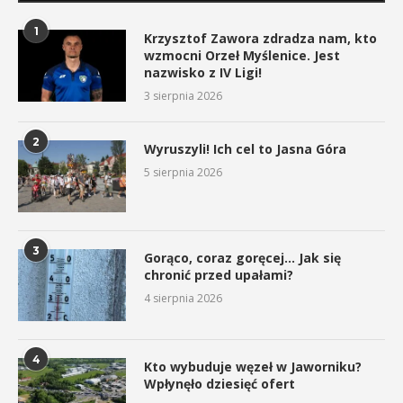
1
Krzysztof Zawora zdradza nam, kto
wzmocni Orzeł Myślenice. Jest
nazwisko z IV Ligi!
3 sierpnia 2026
2
Wyruszyli! Ich cel to Jasna Góra
5 sierpnia 2026
3
Gorąco, coraz goręcej… Jak się
chronić przed upałami?
4 sierpnia 2026
4
Kto wybuduje węzeł w Jaworniku?
Wpłynęło dziesięć ofert