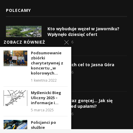
POLECAMY
Kto wybuduje węzeł w Jaworniku?
Wpłynęło dziesięć ofert
ZOBACZ RÓWNIEŻ
7 sierpnia 2026
Podsumowanie
zbiórki
charytatywnej z
Wyruszyli! Ich cel to Jasna Góra
koncertu „w
5 sierpnia 2026
kolorowych...
1 kwietnia 2022
Myślenicki Bieg
Uliczny 2025 –
Gorąco, coraz goręcej… Jak się
informacje i...
chronić przed upałami?
5 marca 2025
4 sierpnia 2026
Policjanci po
służbie
zatrzymują