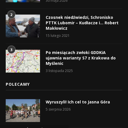
30 maja 2026
2
Czosnek niedźwiedzi, Schronisko
PTTK Lubomir – Kudłacze i… Robert
Makłowicz
15 lutego 2021
3
Po miesiącach zwłoki GDDKiA
ujawnia warianty S7 z Krakowa do
Myślenic
3 listopada 2025
POLECAMY
Wyruszyli! Ich cel to Jasna Góra
5 sierpnia 2026