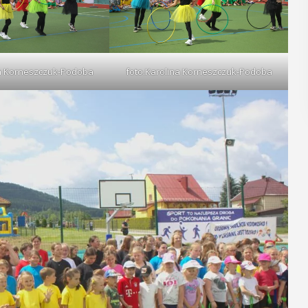
POKAŻ SZCZEGÓŁY
ÓŁY
na Korneszczuk-Podoba
foto.Karolina Korneszczuk-Podoba