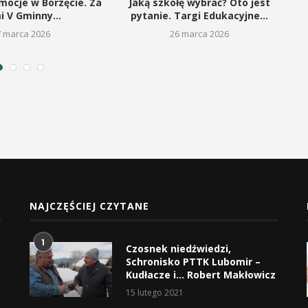
ocje w Borzęcie. Za
Jaką szkołę wybrać? Oto jest
i V Gminny...
pytanie. Targi Edukacyjne...
7 marca 2026
26 marca 2026
NAJCZĘŚCIEJ CZYTANE
1
Czosnek niedźwiedzi,
Schronisko PTTK Lubomir –
Kudłacze i… Robert Makłowicz
15 lutego 2021