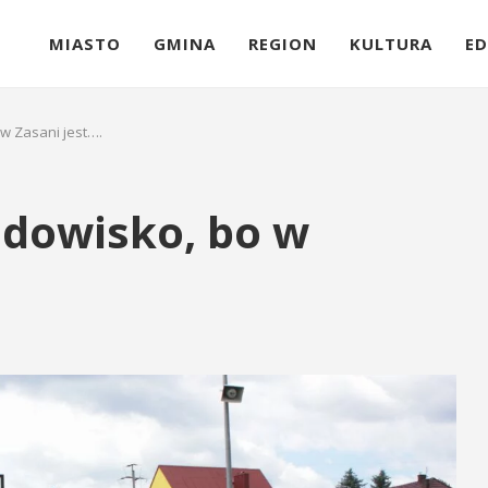
MIASTO
GMINA
REGION
KULTURA
ED
w Zasani jest….
idowisko, bo w