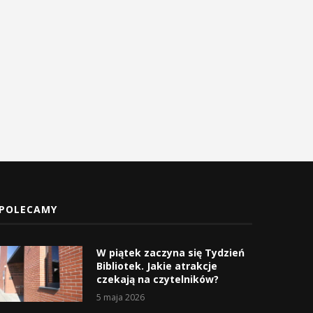
Światowy Dzień Recyklingu w
Głosuj na Szkołę Podstawow
Gminie Myślenice
2 w Myślenicach!...
18 marca 2026
10 lutego 2026
POLECAMY
W piątek zaczyna się Tydzień
Bibliotek. Jakie atrakcje
czekają na czytelników?
5 maja 2026