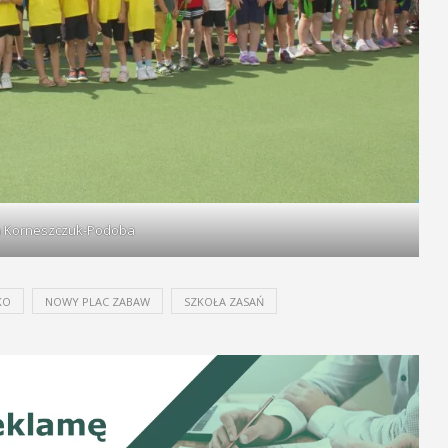
na Korneszczuk-Podoba
KO
NOWY PLAC ZABAW
SZKOŁA ZASAŃ