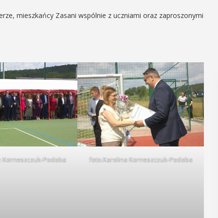
erze, mieszkańcy Zasani wspólnie z uczniami oraz zaproszonymi
na Korneszczuk-Podoba
foto.Karolina Korneszczuk-Podoba