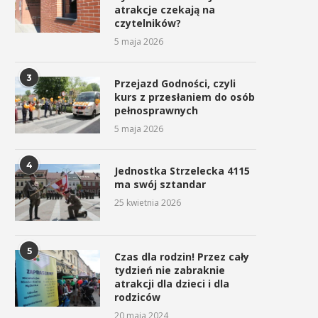
atrakcje czekają na
czytelników?
5 maja 2026
3
Przejazd Godności, czyli
kurs z przesłaniem do osób
pełnosprawnych
5 maja 2026
4
Jednostka Strzelecka 4115
ma swój sztandar
25 kwietnia 2026
5
Czas dla rodzin! Przez cały
tydzień nie zabraknie
atrakcji dla dzieci i dla
rodziców
20 maja 2024