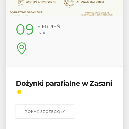
12
SIERPIEŃ
17:00
sani
Wykład „Jak zdobyć
odznaki na myślenickich
szlakach?”
W środę 12 sierpnia o godz. 17 w Miejskiej
Bibliotece Publicznej w Myślenicach odbędzie s
wykład Mateusza Murzyna, przewodnika i preze