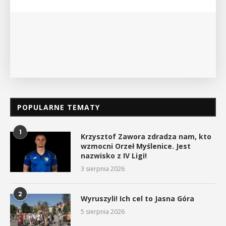
myślenickiego oddziału PTTK Lubomir. ...
POKAŻ SZCZEGÓŁY
POPULARNE TEMATY
1
Krzysztof Zawora zdradza nam, kto
wzmocni Orzeł Myślenice. Jest
nazwisko z IV Ligi!
3 sierpnia 2026
2
Wyruszyli! Ich cel to Jasna Góra
5 sierpnia 2026