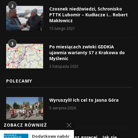
2
Czosnek niedźwiedzi, Schronisko
PTTK Lubomir – Kudłacze i… Robert
Makłowicz
15 lutego 2021
3
Po miesiącach zwłoki GDDKiA
ujawnia warianty S7 z Krakowa do
Myślenic
3 listopada 2025
POLECAMY
Wyruszyli! Ich cel to Jasna Góra
5 sierpnia 2026
ZOBACZ RÓWNIEŻ
Dodatkowy nabór
Gorąco, coraz goręcej… Jak się