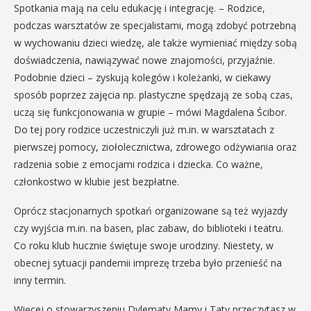
Spotkania mają na celu edukację i integrację. – Rodzice,
podczas warsztatów ze specjalistami, mogą zdobyć potrzebną
w wychowaniu dzieci wiedzę, ale także wymieniać między sobą
doświadczenia, nawiązywać nowe znajomości, przyjaźnie.
Podobnie dzieci – zyskują kolegów i koleżanki, w ciekawy
sposób poprzez zajęcia np. plastyczne spędzają ze sobą czas,
uczą się funkcjonowania w grupie – mówi Magdalena Ścibor.
Do tej pory rodzice uczestniczyli już m.in. w warsztatach z
pierwszej pomocy, ziołolecznictwa, zdrowego odżywiania oraz
radzenia sobie z emocjami rodzica i dziecka. Co ważne,
członkostwo w klubie jest bezpłatne.
Oprócz stacjonarnych spotkań organizowane są też wyjazdy
czy wyjścia m.in. na basen, plac zabaw, do biblioteki i teatru.
Co roku klub hucznie świętuje swoje urodziny. Niestety, w
obecnej sytuacji pandemii imprezę trzeba było przenieść na
inny termin.
Więcej o stowarzyszeniu Dylematy Mamy i Taty przeczytasz w