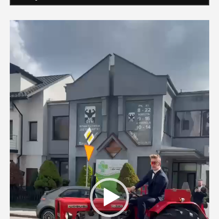
Odtwarzacz
video