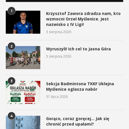
1
Krzysztof Zawora zdradza nam, kto
wzmocni Orzeł Myślenice. Jest
nazwisko z IV Ligi!
3 sierpnia 2026
2
Wyruszyli! Ich cel to Jasna Góra
5 sierpnia 2026
3
Sekcja Badmintona TKKF Uklejna
Myślenice ogłasza nabór
31 lipca 2026
4
Gorąco, coraz goręcej… Jak się
chronić przed upałami?