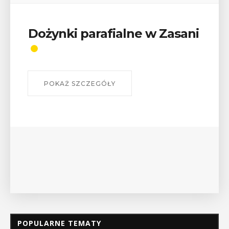
Wykład „Jak zdobyć
odznaki na myślenickich
szlakach?”
W środę 12 sierpnia o godz. 17 w Miejskiej
Bibliotece Publicznej w Myślenicach odbędzie się
wykład Mateusza Murzyna, przewodnika i prezesa
myślenickiego oddziału PTTK Lubomir. ...
POKAŻ SZCZEGÓŁY
POPULARNE TEMATY