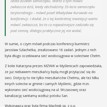
istota działań samorządu. Warto o tym mówić
zwłaszcza dziś, kiedy obchodzimy 35-lecie samorządu
terytorialnego – mówił poseł Władysław Kurowski na
konferencji. I dodał, że o tej konkretnej inwestycji warto
mówić zwłaszcza, bo to co najważniejsze zadziało się
pod ziemią, dlatego praktycznie jej nie widać.
W sumie, o czym mówił podczas konferencji burmistrz
Jarosław Szlachetka, zrealizowano 16 zadań. Jednym z nich
była długo oczekiwana sieć wodociągowa w sołectwie Chełm.
Z kolei Katarzyna prezes MZWiK w Myślenicach zapowiedziała,
że już niebawem mieszkańcy będą mogli przyłączać się do
sieci. Dotyczy to nie tylko mieszkańców Chełmu, ale też kilku
innych sołectw w gminie i samych Myślenic, gdzie m.in.
wykonano sieć wodociągową na ul. Wczasowej oraz
kanalizację sanitarną wzdłuż potoku San.
Wykonawcą prac była firma Machnik sp. z o.o.