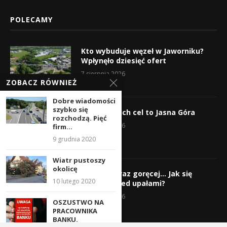
POLECAMY
Kto wybuduje węzeł w Jaworniku?
Wpłynęło dziesięć ofert
7 sierpnia 2026
ZOBACZ RÓWNIEŻ
Dobre wiadomości
szybko się
Wyruszyli! Ich cel to Jasna Góra
rozchodzą. Pięć
5 sierpnia 2026
firm...
9 grudnia 2020
Wiatr pustoszy
okolicę
Gorąco, coraz goręcej… Jak się
10 lutego 2020
chronić przed upałami?
4 sierpnia 2026
OSZUSTWO NA
PRACOWNIKA
BANKU.