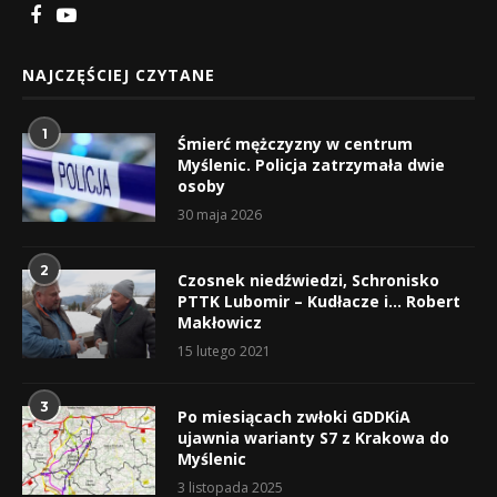
NAJCZĘŚCIEJ CZYTANE
1
Śmierć mężczyzny w centrum
Myślenic. Policja zatrzymała dwie
osoby
30 maja 2026
2
Czosnek niedźwiedzi, Schronisko
PTTK Lubomir – Kudłacze i… Robert
Makłowicz
15 lutego 2021
3
Po miesiącach zwłoki GDDKiA
ujawnia warianty S7 z Krakowa do
Myślenic
3 listopada 2025