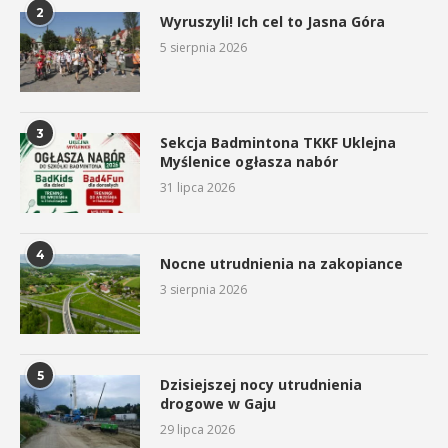
2
Wyruszyli! Ich cel to Jasna Góra
5 sierpnia 2026
3
Sekcja Badmintona TKKF Uklejna
Myślenice ogłasza nabór
31 lipca 2026
4
Nocne utrudnienia na zakopiance
3 sierpnia 2026
5
Dzisiejszej nocy utrudnienia
drogowe w Gaju
29 lipca 2026