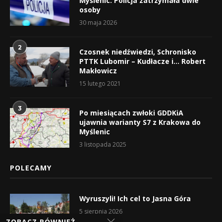
Myślenic. Policja zatrzymała dwie
osoby
30 maja 2026
2
Czosnek niedźwiedzi, Schronisko
PTTK Lubomir – Kudłacze i… Robert
Makłowicz
15 lutego 2021
3
Po miesiącach zwłoki GDDKiA
ujawnia warianty S7 z Krakowa do
Myślenic
3 listopada 2025
POLECAMY
Wyruszyli! Ich cel to Jasna Góra
5 sierpnia 2026
ZOBACZ RÓWNIEŻ