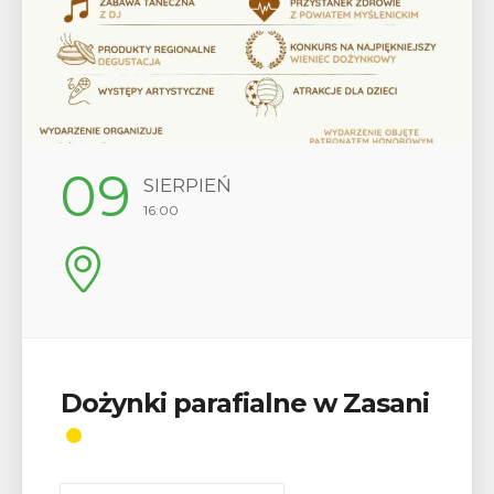
12
SIERPIEŃ
17:00
alne w Zasani
Wykład „Jak zdob
odznaki na myślen
szlakach?”