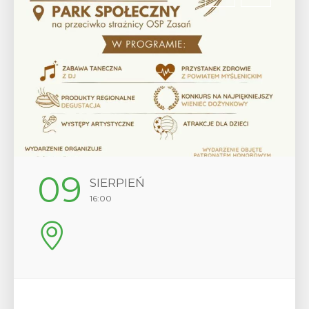
12
SIERPIEŃ
17:00