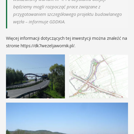
będziemy mogli rozpocząć prace związane z
przygotowaniem szczegółowego projektu budowlanego
węzła – informuje GDDKiA.
Więcej informacji dotyczących tej inwestycji można znaleźć na
stronie https://dk7wezeljawornik.pl/.