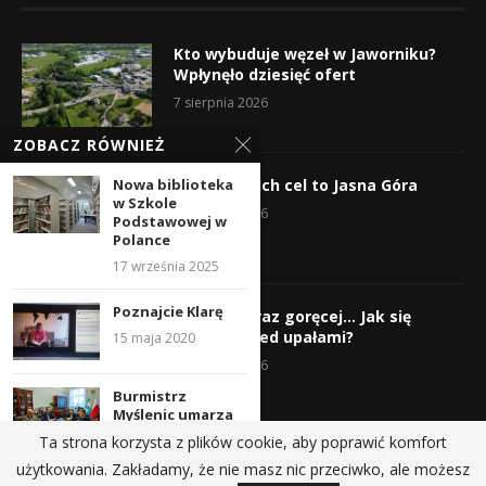
Kto wybuduje węzeł w Jaworniku?
Wpłynęło dziesięć ofert
7 sierpnia 2026
ZOBACZ RÓWNIEŻ
Nowa biblioteka
Wyruszyli! Ich cel to Jasna Góra
w Szkole
5 sierpnia 2026
Podstawowej w
Polance
17 września 2025
Poznajcie Klarę
Gorąco, coraz goręcej… Jak się
chronić przed upałami?
15 maja 2020
4 sierpnia 2026
Burmistrz
Myślenic umarza
podatek
Ta strona korzysta z plików cookie, aby poprawić komfort
szpitalowi. „To
użytkowania. Zakładamy, że nie masz nic przeciwko, ale możesz
realne...