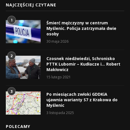
NAJCZĘŚCIEJ CZYTANE
1
Śmierć mężczyzny w centrum
Myślenic. Policja zatrzymała dwie
osoby
30 maja 2026
2
Czosnek niedźwiedzi, Schronisko
PTTK Lubomir – Kudłacze i… Robert
Makłowicz
15 lutego 2021
3
Po miesiącach zwłoki GDDKiA
ujawnia warianty S7 z Krakowa do
Myślenic
3 listopada 2025
POLECAMY