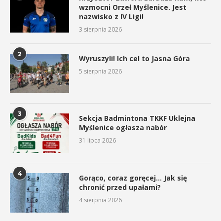
wzmocni Orzeł Myślenice. Jest
nazwisko z IV Ligi!
3 sierpnia 2026
2
Wyruszyli! Ich cel to Jasna Góra
5 sierpnia 2026
3
Sekcja Badmintona TKKF Uklejna
Myślenice ogłasza nabór
31 lipca 2026
4
Gorąco, coraz goręcej… Jak się
chronić przed upałami?
4 sierpnia 2026