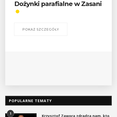
Wykład „Jak zdobyć
odznaki na myślenickich
szlakach?”
W środę 12 sierpnia o godz. 17 w Miejskiej
Bibliotece Publicznej w Myślenicach odbędzie się
wykład Mateusza Murzyna, przewodnika i prezesa
myślenickiego oddziału PTTK Lubomir. ...
POKAŻ SZCZEGÓŁY
POPULARNE TEMATY
1
Krzysztof Zawora zdradza nam, kto