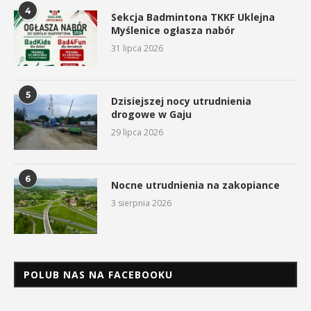
4
Sekcja Badmintona TKKF Uklejna
Myślenice ogłasza nabór
31 lipca 2026
5
Dzisiejszej nocy utrudnienia
drogowe w Gaju
29 lipca 2026
6
Nocne utrudnienia na zakopiance
3 sierpnia 2026
POLUB NAS NA FACEBOOKU