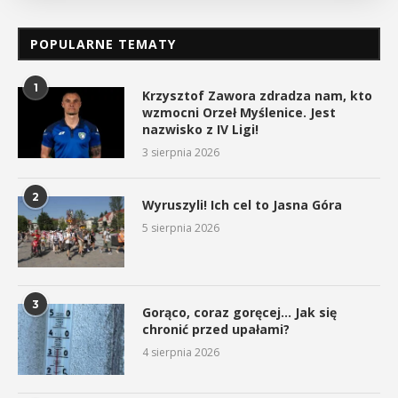
POPULARNE TEMATY
1
Krzysztof Zawora zdradza nam, kto
wzmocni Orzeł Myślenice. Jest
nazwisko z IV Ligi!
3 sierpnia 2026
2
Wyruszyli! Ich cel to Jasna Góra
5 sierpnia 2026
3
Gorąco, coraz goręcej… Jak się
chronić przed upałami?
4 sierpnia 2026