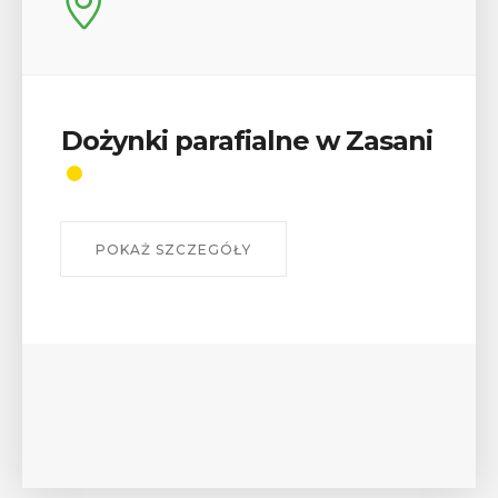
Wykład „Jak zdobyć
odznaki na myślenickich
szlakach?”
W środę 12 sierpnia o godz. 17 w Miejskiej
Bibliotece Publicznej w Myślenicach odbędzie się
wykład Mateusza Murzyna, przewodnika i prezesa
myślenickiego oddziału PTTK Lubomir. ...
POKAŻ SZCZEGÓŁY