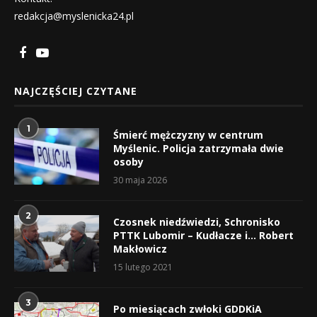
redakcja@myslenicka24.pl
NAJCZĘŚCIEJ CZYTANE
1
Śmierć mężczyzny w centrum
Myślenic. Policja zatrzymała dwie
osoby
30 maja 2026
2
Czosnek niedźwiedzi, Schronisko
PTTK Lubomir – Kudłacze i… Robert
Makłowicz
15 lutego 2021
3
Po miesiącach zwłoki GDDKiA