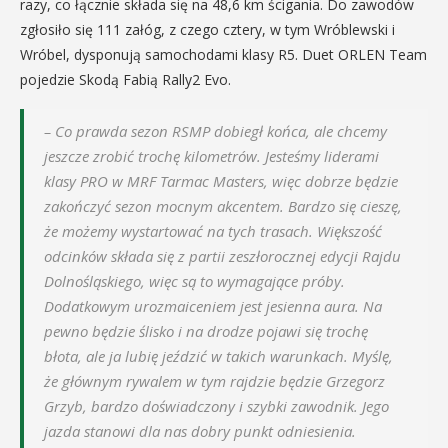
razy, co łącznie składa się na 48,6 km ścigania. Do zawodów
zgłosiło się 111 załóg, z czego cztery, w tym Wróblewski i
Wróbel, dysponują samochodami klasy R5. Duet ORLEN Team
pojedzie Skodą Fabią Rally2 Evo.
–
Co prawda sezon RSMP dobiegł końca, ale chcemy
jeszcze zrobić trochę kilometrów. Jesteśmy liderami
klasy PRO w MRF Tarmac Masters, więc dobrze będzie
zakończyć sezon mocnym akcentem. Bardzo się cieszę,
że możemy wystartować na tych trasach. Większość
odcinków składa się z partii zeszłorocznej edycji Rajdu
Dolnośląskiego, więc są to wymagające próby.
Dodatkowym urozmaiceniem jest jesienna aura. Na
pewno będzie ślisko i na drodze pojawi się trochę
błota, ale ja lubię jeździć w takich warunkach. Myślę,
że głównym rywalem w tym rajdzie będzie Grzegorz
Grzyb, bardzo doświadczony i szybki zawodnik. Jego
jazda stanowi dla nas dobry punkt odniesienia.