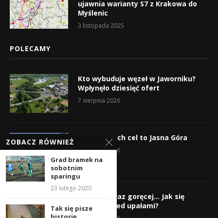
ujawnia warianty S7 z Krakowa do
Myślenic
3 listopada 2025
POLECAMY
Kto wybuduje węzeł w Jaworniku?
Wpłynęło dziesięć ofert
7 sierpnia 2026
Wyruszyli! Ich cel to Jasna Góra
ZOBACZ RÓWNIEŻ
5 sierpnia 2026
Grad bramek na
sobotnim
sparingu
23 lutego 2020
Gorąco, coraz goręcej… Jak się
chronić przed upałami?
Tak się pisze
historię