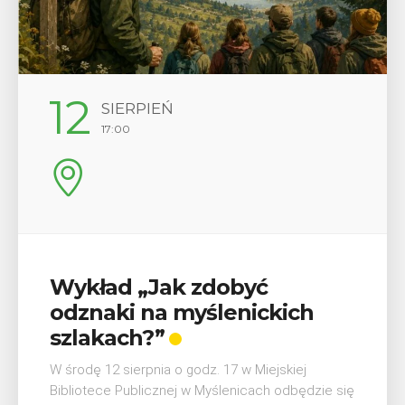
29
SIERPIEŃ
08:00 - 18:00
V Turniej Myślimira.
Mieszczanie i rzemieślnicy
W ostatni weekend wakacji, czyli 29-30 sierpnia w
Myślenicach odbędzie się piąta edycja Turnieju
Myślimira. Wydarzenie organizowane przez