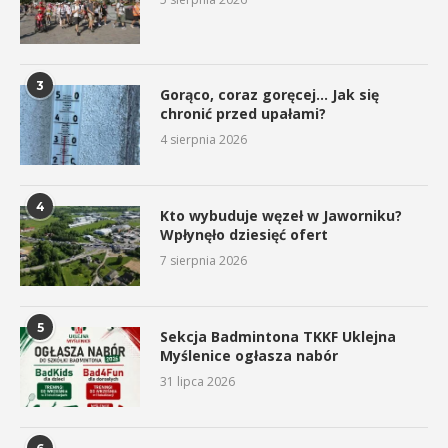
3
Gorąco, coraz goręcej… Jak się
chronić przed upałami?
4 sierpnia 2026
4
Kto wybuduje węzeł w Jaworniku?
Wpłynęło dziesięć ofert
7 sierpnia 2026
5
Sekcja Badmintona TKKF Uklejna
Myślenice ogłasza nabór
31 lipca 2026