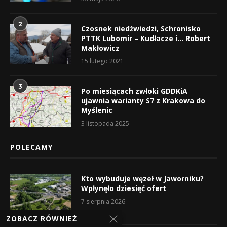
2
Czosnek niedźwiedzi, Schronisko
PTTK Lubomir – Kudłacze i… Robert
Makłowicz
15 lutego 2021
3
Po miesiącach zwłoki GDDKiA
ujawnia warianty S7 z Krakowa do
Myślenic
3 listopada 2025
POLECAMY
Kto wybuduje węzeł w Jaworniku?
Wpłynęło dziesięć ofert
7 sierpnia 2026
ZOBACZ RÓWNIEŻ