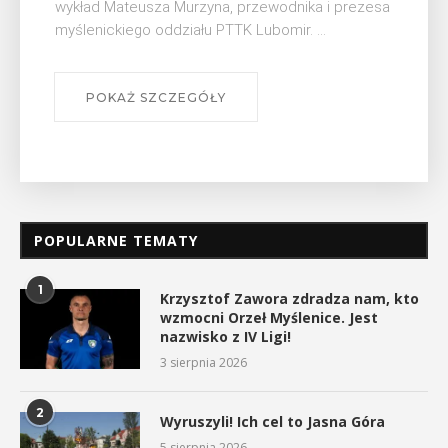
Muzeum Niepodległości w Myślenicach odbędzie
się na ...
POKAŻ SZCZEGÓŁY
POPULARNE TEMATY
1
Krzysztof Zawora zdradza nam, kto
wzmocni Orzeł Myślenice. Jest
nazwisko z IV Ligi!
3 sierpnia 2026
2
Wyruszyli! Ich cel to Jasna Góra
5 sierpnia 2026