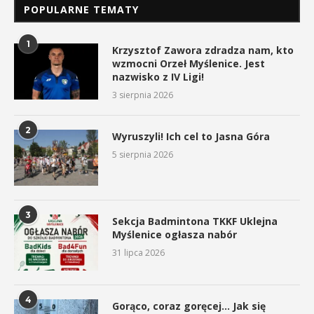
POPULARNE TEMATY
1
Krzysztof Zawora zdradza nam, kto
wzmocni Orzeł Myślenice. Jest
nazwisko z IV Ligi!
3 sierpnia 2026
2
Wyruszyli! Ich cel to Jasna Góra
5 sierpnia 2026
3
Sekcja Badmintona TKKF Uklejna
Myślenice ogłasza nabór
31 lipca 2026
4
Gorąco, coraz goręcej… Jak się