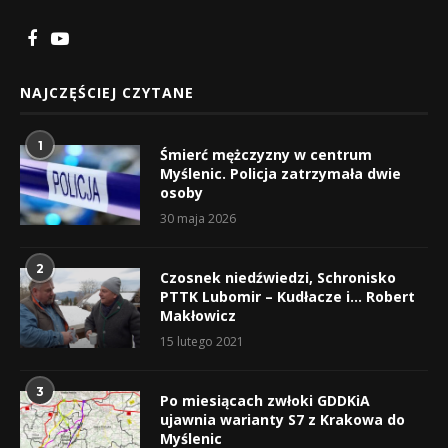
NAJCZĘŚCIEJ CZYTANE
1
Śmierć mężczyzny w centrum
Myślenic. Policja zatrzymała dwie
osoby
30 maja 2026
2
Czosnek niedźwiedzi, Schronisko
PTTK Lubomir – Kudłacze i… Robert
Makłowicz
15 lutego 2021
3
Po miesiącach zwłoki GDDKiA
ujawnia warianty S7 z Krakowa do
Myślenic