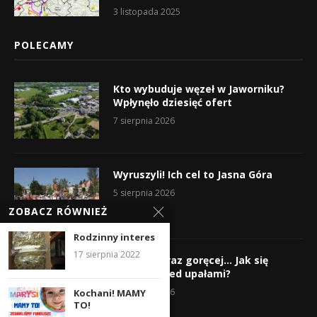
3 listopada 2025
POLECAMY
Kto wybuduje węzeł w Jaworniku?
Wpłynęło dziesięć ofert
7 sierpnia 2026
Wyruszyli! Ich cel to Jasna Góra
5 sierpnia 2026
ZOBACZ RÓWNIEŻ
Rodzinny interes
17 sierpnia 2022
Gorąco, coraz goręcej… Jak się
chronić przed upałami?
4 sierpnia 2026
Kochani! MAMY
TO!