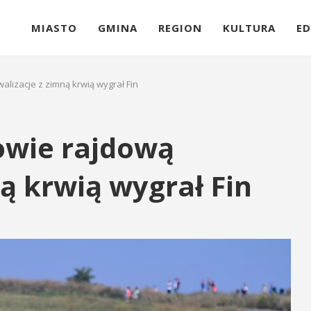
MIASTO
GMINA
REGION
KULTURA
ED
lizacje z zimną krwią wygrał Fin
owie rajdową
ną krwią wygrał Fin