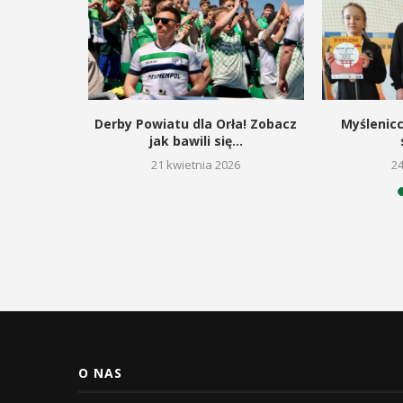
zymon
Derby Powiatu dla Orła! Zobacz
Myślenic
ją miejsce
jak bawili się...
21 kwietnia 2026
2
26
O NAS