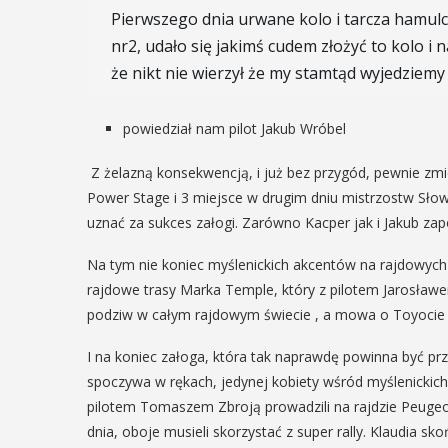
Pierwszego dnia urwane kolo i tarcza hamul
12
MAJ
nr2, udało się jakimś cudem złożyć to kolo i 
16:00 - 17:30
że nikt nie wierzył że my stamtąd wyjedziemy
EŃ
:00
powiedział nam pilot Jakub Wróbel
Spotkanie
Z żelazną konsekwencją, i już bez przygód, pewnie zmie
Seniorów w
rniej
Power Stage i 3 miejsce w drugim dniu mistrzostw Słow
Jaworniku
imira.
uznać za sukces załogi. Zarówno Kacper jak i Jakub zapo
zczanie i
Podczas majowego spotka
Na tym nie koniec myślenickich akcentów na rajdowych
będą mieli wyjątkową oka
ieślnicy
rajdowe trasy Marka Temple, który z pilotem Jarosław
przygotować się na nadch
podziw w całym rajdowym świecie , a mowa o Toyocie 
zaopatrując się w natural
 weekend wakacji, czyli 29-30
wykonane własnoręcznie.
I na koniec załoga, która tak naprawdę powinna być prz
w Myślenicach odbędzie się
będą proszeni o przyniesi
ja Turnieju Myślimira.
spoczywa w rękach, jedynej kobiety wśród myślenickich
słoiczków ...
ie organizowane przez
pilotem Tomaszem Zbroją prowadzili na rajdzie Peuge
iepodległości w Myślenicach
dnia, oboje musieli skorzystać z super rally. Klaudia sk