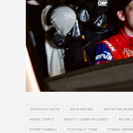
GRZEGORZ GRZYB
JAKUB WROBEL
KACPER WROBLEWS
MAREK TEMPLE
MIASTO I GMINA MYSLENICE
MICHAL 
ROBERT HUNDLA
TIGER RALLY TEAM
TOMASZ ZBROJ