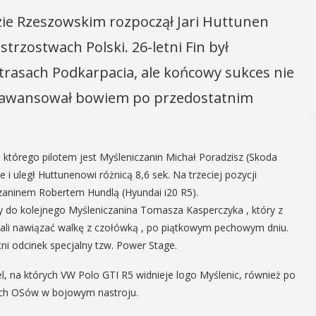
ie Rzeszowskim rozpoczął Jari Huttunen
strzostwach Polski. 26-letni Fin był
asach Podkarpacia, ale końcowy sukces nie
ra awansował bowiem po przedostatnim
 którego pilotem jest Myśleniczanin Michał Poradzisz (Skoda
e i uległ Huttunenowi różnicą 8,6 sek. Na trzeciej pozycji
czaninem Robertem Hundlą (Hyundai i20 R5).
ły do kolejnego Myśleniczanina Tomasza Kasperczyka , który z
li nawiązać walkę z czołówką , po piątkowym pechowym dniu.
ni odcinek specjalny tzw. Power Stage.
 na których VW Polo GTI R5 widnieje logo Myślenic, również po
nich OSów w bojowym nastroju.