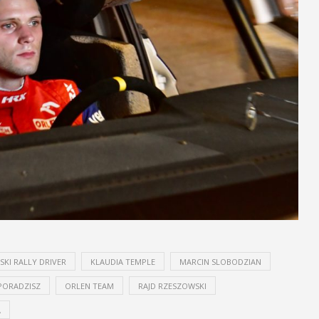
KI RALLY DRIVER
KLAUDIA TEMPLE
MARCIN SLOBODZIAN
PORADZISZ
ORLEN TEAM
RAJD RZESZOWSKI
A