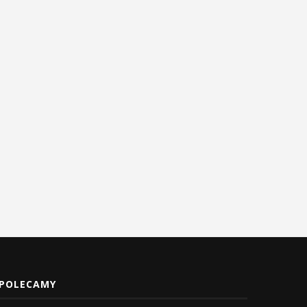
Energylandia Rally Team
Znakomity dzień Energylan
najlepszym zespołem
Rally Team na Rajdzie Dakar
prywatnym Rajdu Dakar...
17 stycznia 2026
17 stycznia 2026
POLECAMY