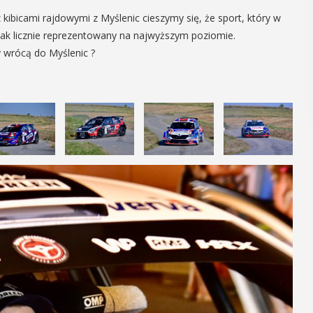
POKAŻ SZCZEGÓŁY
kibicami rajdowymi z Myślenic cieszymy się, że sport, który w
 tak licznie reprezentowany na najwyższym poziomie.
y wrócą do Myślenic ?