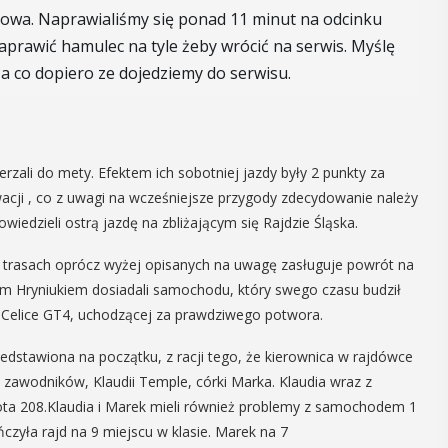
cowa. Naprawialiśmy się ponad 11 minut na odcinku
16
MAJ
naprawić hamulec na tyle żeby wrócić na serwis. Myślę
09:00 -
 a co dopiero ze dojedziemy do serwisu.
18:00
Dzień otwarty
rzali do mety. Efektem ich sobotniej jazdy były 2 punkty za
acji , co z uwagi na wcześniejsze przygody zdecydowanie należy
Biblioteki
wiedzieli ostrą jazdę na zbliżającym się Rajdzie Śląska.
Pedagogicznej
nia seniorzy
 trasach oprócz wyżej opisanych na uwagę zasługuje powrót na
PROGRAM DNIA OTWARTEGO BIBLIOTEKI
zję
em Hryniukiem dosiadali samochodu, który swego czasu budził
PEDAGOGICZNEJ W MYŚLENICACH
odzące lato,
Celice GT4, uchodzącej za prawdziwego potwora.
9.00 – 11.00 zajęcia dla dzieci:
ne kosmetyki
Spotkanie z robotami - Ozobot i Photon
 Uuczestnicy
edstawiona na początku, z racji tego, że kierownica w rajdówce
zapraszają dzieci do wspólnej zabawy.
enie
 zawodników, Klaudii Temple, córki Marka. Klaudia wraz z
Magiczne ...
ota 208.Klaudia i Marek mieli również problemy z samochodem 1
ończyła rajd na 9 miejscu w klasie. Marek na 7