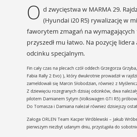
O
d zwycięstwa w MARMA 29. Rajdz
(Hyundai i20 R5) rywalizację w mi
faworytem zmagań na wymagających tr
przyszedł mu łatwo. Na pozycję lide
odcinku specjalnym.
Fin cały czas na plecach czół oddech Grzegorza Grzyba,
Fabia Rally 2 Evo) ), który dwukrotnie prowadził w rajdzi
zameldowali się Marcin Słobodzian, również z Myśleni
Z dziewięciu rozegranych dzisiaj odcinków, dwa należa
pilotem Damianem Sytym (Volkswagen GTI R5) próbowa
Do Tomasza i Damiana należał również dzisiejszy ostat
Załoga ORLEN Team Kacper Wróblewski – Jakub Wróbel,
pierwszym niezbyt udanym dniu, przystąpiła do sobot