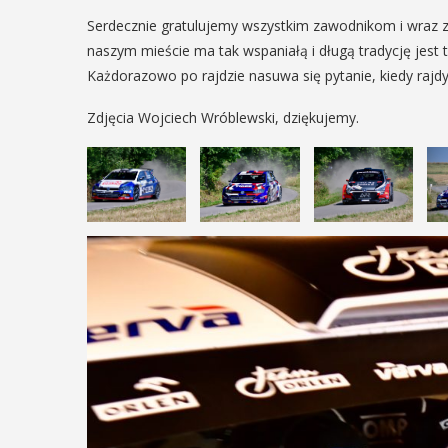
ię na ...
POKAŻ SZCZEGÓŁY
Serdecznie gratulujemy wszystkim zawodnikom i wraz z 
naszym mieście ma tak wspaniałą i długą tradycję jest
AŻ SZCZEGÓŁY
Każdorazowo po rajdzie nasuwa się pytanie, kiedy rajd
Zdjęcia Wojciech Wróblewski, dziękujemy.