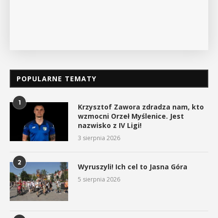
POKAŻ SZCZEGÓŁY
POPULARNE TEMATY
1
Krzysztof Zawora zdradza nam, kto
wzmocni Orzeł Myślenice. Jest
nazwisko z IV Ligi!
3 sierpnia 2026
2
Wyruszyli! Ich cel to Jasna Góra
5 sierpnia 2026