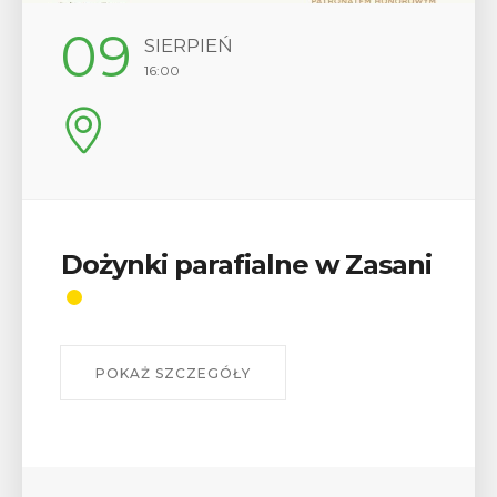
12
SIERPIEŃ
17:00
Wykład „Jak zdobyć
odznaki na myślenickich
szlakach?”
W środę 12 sierpnia o godz. 17 w Miejskiej
Bibliotece Publicznej w Myślenicach odbędzie się
wykład Mateusza Murzyna, przewodnika i prezesa
myślenickiego oddziału PTTK Lubomir. ...