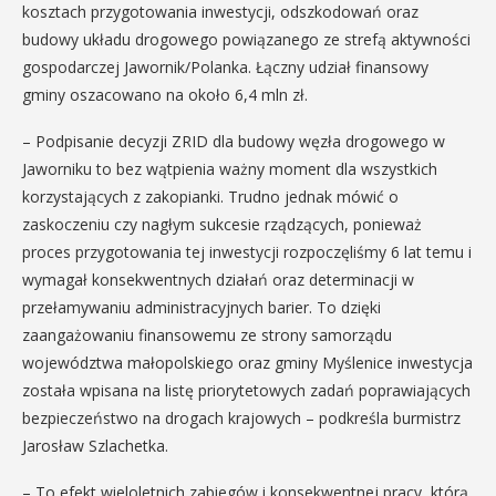
kosztach przygotowania inwestycji, odszkodowań oraz
budowy układu drogowego powiązanego ze strefą aktywności
gospodarczej Jawornik/Polanka. Łączny udział finansowy
gminy oszacowano na około 6,4 mln zł.
– Podpisanie decyzji ZRID dla budowy węzła drogowego w
Jaworniku to bez wątpienia ważny moment dla wszystkich
korzystających z zakopianki. Trudno jednak mówić o
zaskoczeniu czy nagłym sukcesie rządzących, ponieważ
proces przygotowania tej inwestycji rozpoczęliśmy 6 lat temu i
wymagał konsekwentnych działań oraz determinacji w
przełamywaniu administracyjnych barier. To dzięki
zaangażowaniu finansowemu ze strony samorządu
województwa małopolskiego oraz gminy Myślenice inwestycja
została wpisana na listę priorytetowych zadań poprawiających
bezpieczeństwo na drogach krajowych – podkreśla burmistrz
Jarosław Szlachetka.
– To efekt wieloletnich zabiegów i konsekwentnej pracy, którą