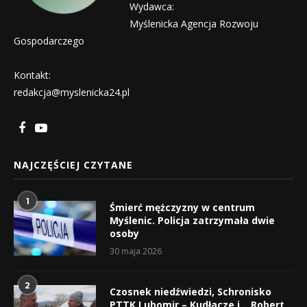
Wydawca:
Myślenicka Agencja Rozwoju
Gospodarczego
Kontakt:
redakcja@myslenicka24.pl
NAJCZĘŚCIEJ CZYTANE
1
Śmierć mężczyzny w centrum
Myślenic. Policja zatrzymała dwie
osoby
30 maja 2026
2
Czosnek niedźwiedzi, Schronisko
PTTK Lubomir – Kudłacze i… Robert