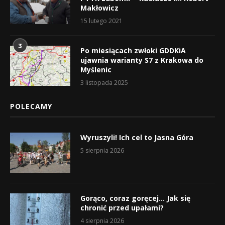
Makłowicz
15 lutego 2021
3
Po miesiącach zwłoki GDDKiA
ujawnia warianty S7 z Krakowa do
Myślenic
3 listopada 2025
POLECAMY
Wyruszyli! Ich cel to Jasna Góra
5 sierpnia 2026
Gorąco, coraz goręcej… Jak się
chronić przed upałami?
4 sierpnia 2026