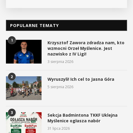
POPULARNE TEMATY
1
Krzysztof Zawora zdradza nam, kto
wzmocni Orzeł Myślenice. Jest
nazwisko z IV Ligi!
3 sierpnia 2026
2
Wyruszyli! Ich cel to Jasna Góra
5 sierpnia 2026
3
Sekcja Badmintona TKKF Uklejna
Myślenice ogłasza nabór
31 lipca 2026