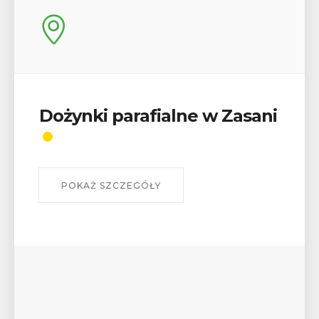
alne w Zasani
Wykład „Jak zdob
odznaki na myślen
szlakach?”
W środę 12 sierpnia o godz. 17 w
Bibliotece Publicznej w Myśleni
wykład Mateusza Murzyna, przew
myślenickiego oddziału PTTK Lubo
POKAŻ SZCZEGÓŁY