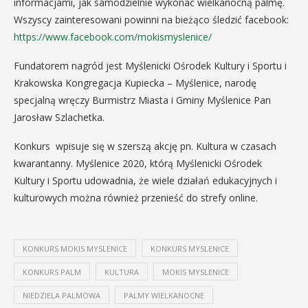
informacjami, jak samodzielnie wykonać wielkanocną palmę.
Wszyscy zainteresowani powinni na bieżąco śledzić facebook:
https://www.facebook.com/mokismyslenice/
Fundatorem nagród jest Myślenicki Ośrodek Kultury i Sportu i
Krakowska Kongregacja Kupiecka – Myślenice, narodę
specjalną wręczy Burmistrz Miasta i Gminy Myślenice Pan
Jarosław Szlachetka.
Konkurs wpisuje się w szerszą akcję pn. Kultura w czasach
kwarantanny. Myślenice 2020, którą Myślenicki Ośrodek
Kultury i Sportu udowadnia, że wiele działań edukacyjnych i
kulturowych można również przenieść do strefy online.
KONKURS MOKIS MYSLENICE
KONKURS MYSLENICE
KONKURS PALM
KULTURA
MOKIS MYSLENICE
NIEDZIELA PALMOWA
PALMY WIELKANOCNE