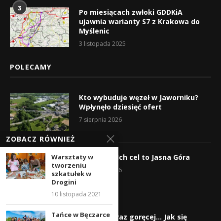
3
Po miesiącach zwłoki GDDKiA
ujawnia warianty S7 z Krakowa do
Myślenic
3 listopada 2025
POLECAMY
Kto wybuduje węzeł w Jaworniku?
Wpłynęło dziesięć ofert
7 sierpnia 2026
ZOBACZ RÓWNIEŻ
Warsztaty w
Wyruszyli! Ich cel to Jasna Góra
tworzeniu
5 sierpnia 2026
szkatułek w
Drogini
10 listopada 2021
Tańce w Bęczarce
Gorąco, coraz goręcej… Jak się