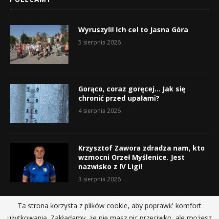
Wyruszyli! Ich cel to Jasna Góra
5 sierpnia 2026
Gorąco, coraz goręcej… Jak się
chronić przed upałami?
4 sierpnia 2026
Krzysztof Zawora zdradza nam, kto
wzmocni Orzeł Myślenice. Jest
nazwisko z IV Ligi!
3 sierpnia 2026
Ta strona korzysta z plików cookie, aby poprawić komfort
użytkowania. Zakładamy, że nie masz nic przeciwko, ale możesz