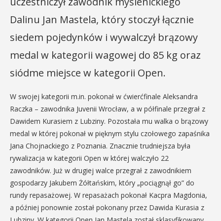
uczestniczył zawodnik myślenickiego
Dalinu Jan Mastela, który stoczył łącznie
siedem pojedynków i wywalczył brązowy
medal w kategorii wagowej do 85 kg oraz
siódme miejsce w kategorii Open.
W swojej kategorii m.in. pokonał w ćwierćfinale Aleksandra
Raczka – zawodnika Juvenii Wrocław, a w półfinale przegrał z
Dawidem Kurasiem z Lubziny. Pozostała mu walka o brązowy
medal w której pokonał w pięknym stylu czołowego zapaśnika
Jana Chojnackiego z Poznania. Znacznie trudniejsza była
rywalizacja w kategorii Open w której walczyło 22
zawodników. Już w drugiej walce przegrał z zawodnikiem
gospodarzy Jakubem Żółtańskim, który „pociągnął go” do
rundy repasażowej. W repasażach pokonał Kacpra Magdonia,
a później ponownie został pokonany przez Dawida Kurasia z
Lubziny. W kategorii Open Jan Mastela został sklasyfikowany