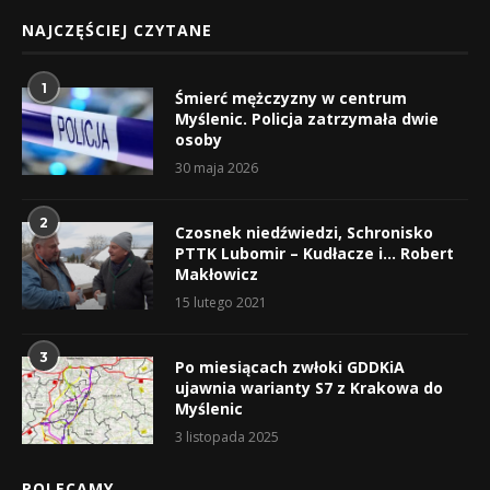
NAJCZĘŚCIEJ CZYTANE
1
Śmierć mężczyzny w centrum
Myślenic. Policja zatrzymała dwie
osoby
30 maja 2026
2
Czosnek niedźwiedzi, Schronisko
PTTK Lubomir – Kudłacze i… Robert
Makłowicz
15 lutego 2021
3
Po miesiącach zwłoki GDDKiA
ujawnia warianty S7 z Krakowa do
Myślenic
3 listopada 2025
POLECAMY