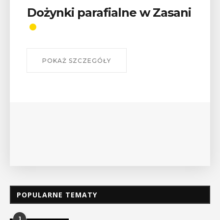
Wykład „Jak zdobyć
odznaki na myślenickich
szlakach?”
W środę 12 sierpnia o godz. 17 w Miejskiej
Bibliotece Publicznej w Myślenicach odbędzie się
wykład Mateusza Murzyna, przewodnika i prezesa
myślenickiego oddziału PTTK Lubomir. ...
POKAŻ SZCZEGÓŁY
POPULARNE TEMATY
1