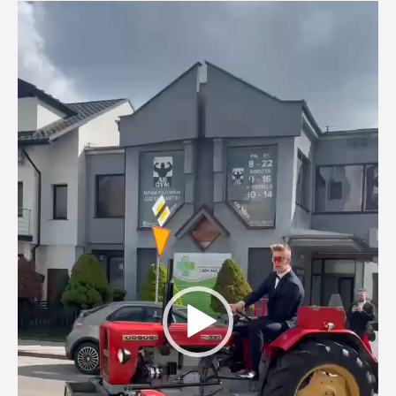
Odtwarzacz
video