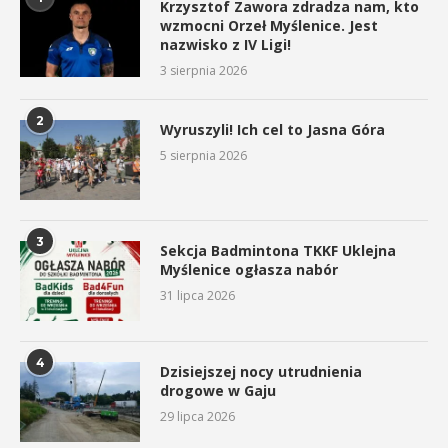
Krzysztof Zawora zdradza nam, kto
wzmocni Orzeł Myślenice. Jest
nazwisko z IV Ligi!
3 sierpnia 2026
2
Wyruszyli! Ich cel to Jasna Góra
5 sierpnia 2026
3
Sekcja Badmintona TKKF Uklejna
Myślenice ogłasza nabór
31 lipca 2026
4
Dzisiejszej nocy utrudnienia
drogowe w Gaju
29 lipca 2026