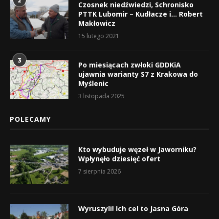
2
Czosnek niedźwiedzi, Schronisko
PTTK Lubomir – Kudłacze i… Robert
Makłowicz
15 lutego 2021
3
Po miesiącach zwłoki GDDKiA
ujawnia warianty S7 z Krakowa do
Myślenic
3 listopada 2025
POLECAMY
Kto wybuduje węzeł w Jaworniku?
Wpłynęło dziesięć ofert
7 sierpnia 2026
Wyruszyli! Ich cel to Jasna Góra