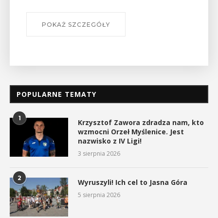
POKAŻ SZCZEGÓŁY
POPULARNE TEMATY
1
Krzysztof Zawora zdradza nam, kto
wzmocni Orzeł Myślenice. Jest
nazwisko z IV Ligi!
3 sierpnia 2026
2
Wyruszyli! Ich cel to Jasna Góra
5 sierpnia 2026