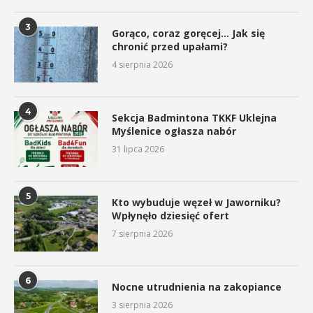
3
Gorąco, coraz goręcej… Jak się
chronić przed upałami?
4 sierpnia 2026
4
Sekcja Badmintona TKKF Uklejna
Myślenice ogłasza nabór
31 lipca 2026
5
Kto wybuduje węzeł w Jaworniku?
Wpłynęło dziesięć ofert
7 sierpnia 2026
6
Nocne utrudnienia na zakopiance
3 sierpnia 2026