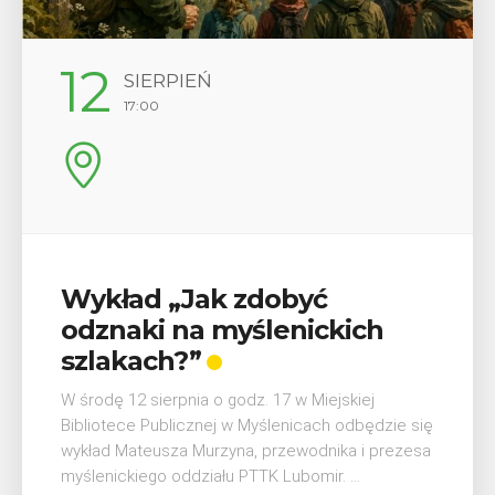
29
SIERPIEŃ
08:00 - 18:00
V Turniej Myślimira.
Mieszczanie i rzemieślnicy
W ostatni weekend wakacji, czyli 29-30 sierpnia w
Myślenicach odbędzie się piąta edycja Turnieju
Myślimira. Wydarzenie organizowane przez
Muzeum Niepodległości w Myślenicach odbędzie
się na ...