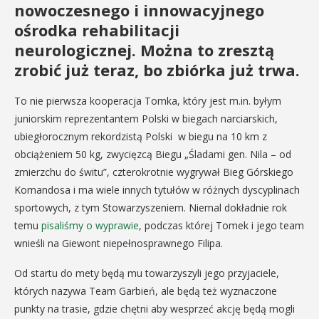
nowoczesnego i innowacyjnego
ośrodka rehabilitacji
neurologicznej. Można to zresztą
zrobić już teraz, bo zbiórka już trwa.
To nie pierwsza kooperacja Tomka, który jest m.in. byłym
juniorskim reprezentantem Polski w biegach narciarskich,
ubiegłorocznym rekordzistą Polski w biegu na 10 km z
obciążeniem 50 kg, zwycięzcą Biegu „Śladami gen. Nila – od
zmierzchu do świtu”, czterokrotnie wygrywał Bieg Górskiego
Komandosa i ma wiele innych tytułów w różnych dyscyplinach
sportowych, z tym Stowarzyszeniem. Niemal dokładnie rok
temu
pisaliśmy o wyprawie
, podczas której Tomek i jego team
wnieśli na Giewont niepełnosprawnego Filipa.
Od startu do mety będą mu towarzyszyli jego przyjaciele,
których nazywa Team Garbień, ale będą też wyznaczone
punkty na trasie, gdzie chętni aby wesprzeć akcję będą mogli