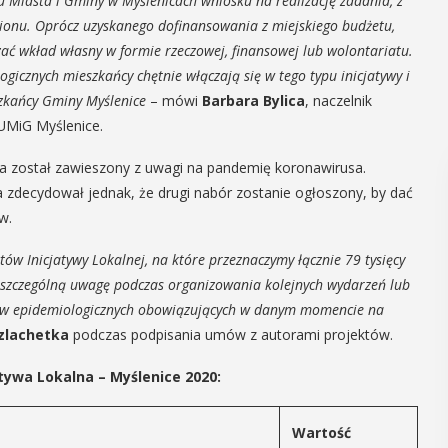
du Miasta i Gminy w Myślenicach wniosku na realizację zadania, z
egionu. Oprócz uzyskanego dofinansowania z miejskiego budżetu,
ć wkład własny w formie rzeczowej, finansowej lub wolontariatu.
icznych mieszkańcy chętnie włączają się w tego typu inicjatywy i
szkańcy Gminy Myślenice
– mówi
Barbara Bylica
, naczelnik
UMiG Myślenice.
a został zawieszony z uwagi na pandemię koronawirusa.
a zdecydował jednak, że drugi nabór zostanie ogłoszony, by dać
w.
ów Inicjatywy Lokalnej, na które przeznaczymy łącznie 79 tysięcy
 szczególną uwagę podczas organizowania kolejnych wydarzeń lub
ków epidemiologicznych obowiązujących w danym momencie na
zlachetka
podczas podpisania umów z autorami projektów.
tywa Lokalna – Myślenice 2020:
Wartość