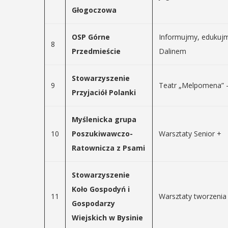
Głogoczowa
OSP Górne
Informujmy, edukujm
8
Przedmieście
Dalinem
Stowarzyszenie
9
Teatr „Melpomena” -
Przyjaciół Polanki
Myślenicka grupa
10
Poszukiwawczo-
Warsztaty Senior +
Ratownicza z Psami
Stowarzyszenie
Koło Gospodyń i
11
Warsztaty tworzenia
Gospodarzy
Wiejskich w Bysinie