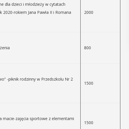
ne dla dzieci i młodzieży w cytatach
ok 2020-rokiem Jana Pawła II i Romana
2000
żenia
800
wo” -piknik rodzinny w Przedszkolu Nr 2
1500
na macie-zajęcia sportowe z elementami
1500