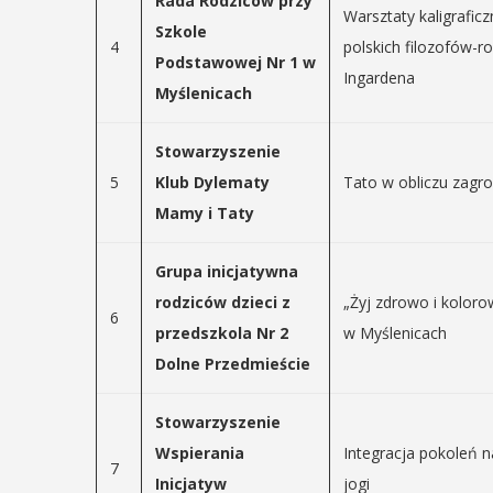
Rada Rodziców przy
ię na ...
Warsztaty kaligraficz
Szkole
4
polskich filozofów-r
Podstawowej Nr 1 w
AŻ SZCZEGÓŁY
Ingardena
Myślenicach
Stowarzyszenie
5
Klub Dylematy
Tato w obliczu zagro
Mamy i Taty
Grupa inicjatywna
rodziców dzieci z
„Żyj zdrowo i koloro
6
przedszkola Nr 2
w Myślenicach
Dolne Przedmieście
Stowarzyszenie
Wspierania
Integracja pokoleń 
7
Inicjatyw
jogi