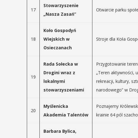
Stowarzyszenie
17
Otwarcie parku społ
„Nasza Zasań”
Koło Gospodyń
18
Wiejskich w
Stroje dla Koła Gos
Osieczanach
Rada Sołecka w
Przygotowanie terenu
Drogini wraz z
„Teren aktywności, u
19
lokalnymi
rekreacji, kultury, sz
stowarzyszeniami
narodowego” w Drogi
Myślenicka
Poznajemy Królewską
20
Akademia Talentów
krainie 64 pól szach
Barbara Bylica,