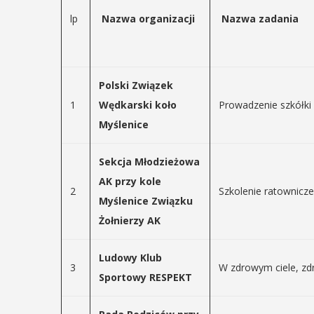
15
lp
Nazwa organizacji
Nazwa zadania
MAJ
17:00 - 23:00
EŃ
:00
Polski Związek
Noc Muzeów
1
Wędkarski koło
Prowadzenie szkółki
Myślenice
rniej
imira.
W piątek 15 maja w Muze
Sekcja Młodzieżowa
Niepodległości w Myśleni
zczanie i
AK przy kole
2
Szkolenie ratownic
odbędzie się doroczna 
Myślenice Związku
ieślnicy
Między godz. 17 a 23 na p
Żołnierzy AK
będą czekały różne atrakcj
 weekend wakacji, czyli 29-30
w Myślenicach odbędzie się
Ludowy Klub
ja Turnieju Myślimira.
3
W zdrowym ciele, z
POKAŻ SZCZEGÓŁY
Sportowy RESPEKT
ie organizowane przez
iepodległości w Myślenicach