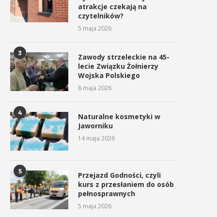
atrakcje czekają na
czytelników?
5 maja 2026
3
Zawody strzeleckie na 45-
lecie Związku Żołnierzy
Wojska Polskiego
8 maja 2026
4
Naturalne kosmetyki w
Jaworniku
14 maja 2026
5
Przejazd Godności, czyli
kurs z przesłaniem do osób
pełnosprawnych
5 maja 2026