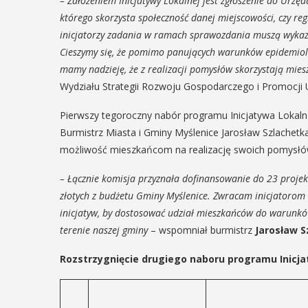
– Założeniem Inicjatywy Lokalnej jest zgłoszenie do Urzę
którego skorzysta społeczność danej miejscowości, czy r
inicjatorzy zadania w ramach sprawozdania muszą wykaza
Cieszymy się, że pomimo panujących warunków epidemiolog
mamy nadzieję, że z realizacji pomysłów skorzystają mie
Wydziału Strategii Rozwoju Gospodarczego i Promocji 
Pierwszy tegoroczny nabór programu Inicjatywa Lokaln
Burmistrz Miasta i Gminy Myślenice Jarosław Szlachetk
możliwość mieszkańcom na realizację swoich pomysłó
– Łącznie komisja przyznała dofinansowanie do 23 projekt
złotych z budżetu Gminy Myślenice. Zwracam inicjatorom
inicjatyw, by dostosować udział mieszkańców do warun
terenie naszej gminy
– wspomniał burmistrz
Jarosław S
Rozstrzygnięcie drugiego naboru programu Inicja