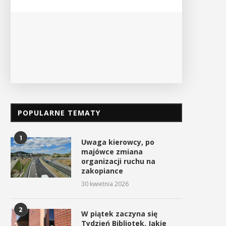
POKAŻ SZCZEGÓŁY
PO
POPULARNE TEMATY
1
Uwaga kierowcy, po
majówce zmiana
organizacji ruchu na
zakopiance
30 kwietnia 2026
2
W piątek zaczyna się
Tydzień Bibliotek. Jakie