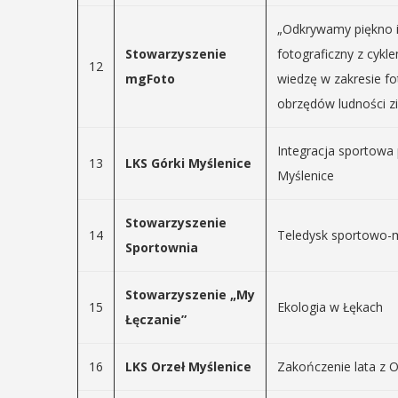
„Odkrywamy piękno i
Stowarzyszenie
fotograficzny z cykl
12
mgFoto
wiedzę w zakresie f
obrzędów ludności z
Integracja sportowa 
13
LKS Górki Myślenice
Myślenice
Stowarzyszenie
14
Teledysk sportowo-
Sportownia
Stowarzyszenie „My
15
Ekologia w Łękach
Łęczanie”
16
LKS Orzeł Myślenice
Zakończenie lata z 