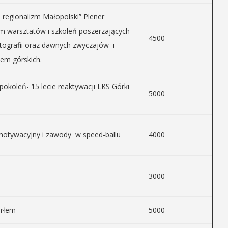
 regionalizm Małopolski” Plener
em warsztatów i szkoleń poszerzających
4500
otografii oraz dawnych zwyczajów i
iem górskich.
pokoleń- 15 lecie reaktywacji LKS Górki
5000
motywacyjny i zawody w speed-ballu
4000
3000
Orłem
5000