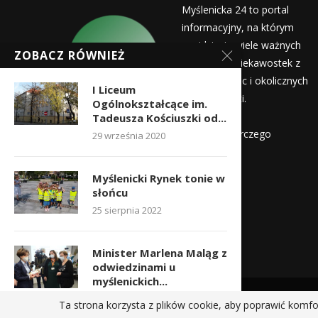
Myślenicka 24 to portal
informacyjny, na którym
znajdziecie wiele ważnych
ZOBACZ RÓWNIEŻ
informacji i ciekawostek z
życia Myślenic i okolicznych
I Liceum
miejscowości.
Ogólnokształcące im.
Wydawca:
Tadeusza Kościuszki od...
Myślenicka Agencja Rozwoju Gospodarczego
29 września 2020
Kontakt:
Myślenicki Rynek tonie w
redakcja@myslenicka24.pl
słońcu
25 sierpnia 2022
Minister Marlena Maląg z
odwiedzinami u
myślenickich...
24 listopada 2021
Ta strona korzysta z plików cookie, aby poprawić komfo