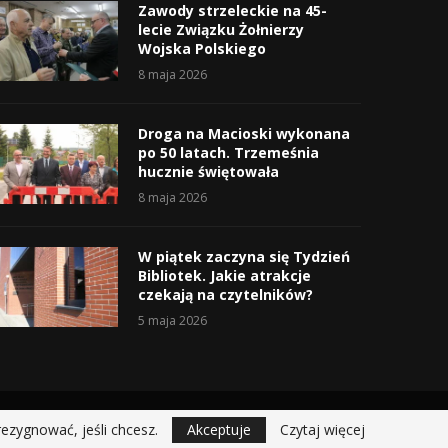
Zawody strzeleckie na 45-
lecie Związku Żołnierzy
Wojska Polskiego
8 maja 2026
Droga na Macioski wykonana
po 50 latach. Trzemeśnia
hucznie świętowała
8 maja 2026
W piątek zaczyna się Tydzień
Bibliotek. Jakie atrakcje
czekają na czytelników?
5 maja 2026
rezygnować, jeśli chcesz.
Akceptuje
Czytaj więcej