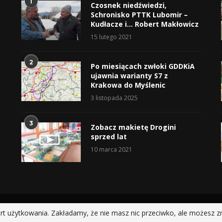
1
Czosnek niedźwiedzi,
Schronisko PTTK Lubomir –
Kudłacze i… Robert Makłowicz
15 lutego 2021
2
Po miesiącach zwłoki GDDKiA
ujawnia warianty S7 z
Krakowa do Myślenic
3 listopada 2025
3
Zobacz makietę Drogini
sprzed lat
10 marca 2021
@2019 - All Right Reserved.
rt użytkowania. Zakładamy, że nie masz nic przeciwko, ale możesz z