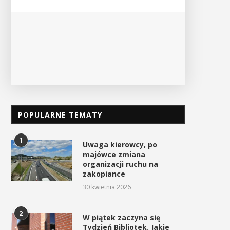
POKAŻ S
POPULARNE TEMATY
1
Uwaga kierowcy, po
majówce zmiana
organizacji ruchu na
zakopiance
30 kwietnia 2026
2
W piątek zaczyna się
Tydzień Bibliotek. Jakie