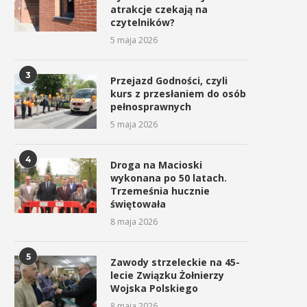
atrakcje czekają na
czytelników?
5 maja 2026
3
Przejazd Godności, czyli
kurs z przesłaniem do osób
pełnosprawnych
5 maja 2026
4
Droga na Macioski
wykonana po 50 latach.
Trzemeśnia hucznie
świętowała
8 maja 2026
5
Zawody strzeleckie na 45-
lecie Związku Żołnierzy
Wojska Polskiego
8 maja 2026