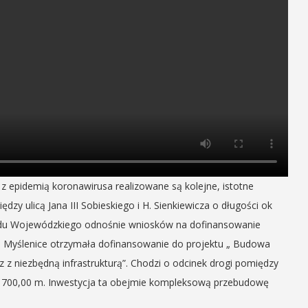
 epidemią koronawirusa realizowane są kolejne, istotne
dzy ulicą Jana III Sobieskiego i H. Sienkiewicza o długości ok
ędu Wojewódzkiego odnośnie wniosków na dofinansowanie
Myślenice otrzymała dofinansowanie do projektu „ Budowa
 z niezbędną infrastrukturą”. Chodzi o odcinek drogi pomiędzy
i ok 700,00 m. Inwestycja ta obejmie kompleksową przebudowę