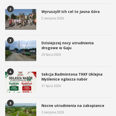
2
Wyruszyli! Ich cel to Jasna Góra
5 sierpnia 2026
3
Dzisiejszej nocy utrudnienia
drogowe w Gaju
29 lipca 2026
4
Sekcja Badmintona TKKF Uklejna
Myślenice ogłasza nabór
31 lipca 2026
5
Nocne utrudnienia na zakopiance
3 sierpnia 2026