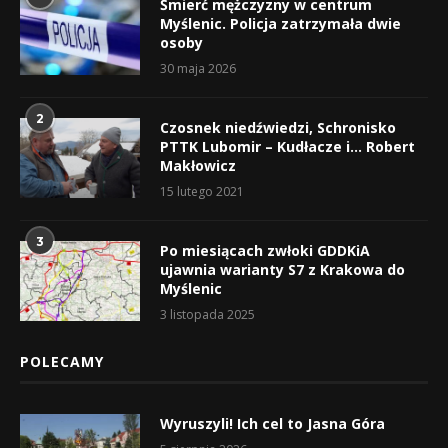
Śmierć mężczyzny w centrum
Myślenic. Policja zatrzymała dwie
osoby
30 maja 2026
2
Czosnek niedźwiedzi, Schronisko
PTTK Lubomir – Kudłacze i… Robert
Makłowicz
15 lutego 2021
3
Po miesiącach zwłoki GDDKiA
ujawnia warianty S7 z Krakowa do
Myślenic
3 listopada 2025
POLECAMY
Wyruszyli! Ich cel to Jasna Góra