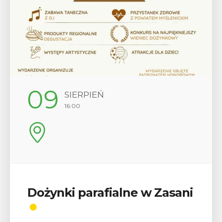
12
SIERPIEŃ
17:00
Wykład „Jak zdobyć
odznaki na myślenickich
szlakach?”