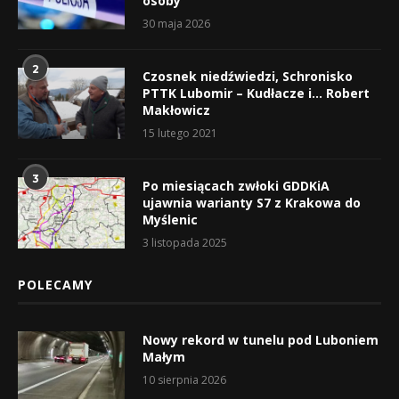
osoby
30 maja 2026
2
Czosnek niedźwiedzi, Schronisko
PTTK Lubomir – Kudłacze i… Robert
Makłowicz
15 lutego 2021
3
Po miesiącach zwłoki GDDKiA
ujawnia warianty S7 z Krakowa do
Myślenic
3 listopada 2025
POLECAMY
Nowy rekord w tunelu pod Luboniem
Małym
10 sierpnia 2026