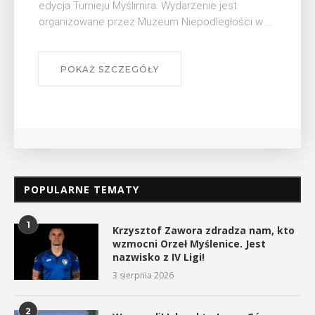
Bibliotece Publicznej w Myślenicach odbędzie się
wykład Mateusza Murzyna, przewodnika i prezesa
myślenickiego oddziału PTTK Lubomir. ...
POKAŻ SZCZEGÓŁY
POPULARNE TEMATY
1
Krzysztof Zawora zdradza nam, kto
wzmocni Orzeł Myślenice. Jest
nazwisko z IV Ligi!
3 sierpnia 2026
2