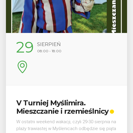
12
SIERPIEŃ
17:00
Wykład „Jak zdobyć
odznaki na myślenickich
szlakach?”
W środę 12 sierpnia o godz. 17 w Miejskiej