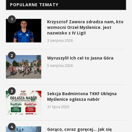
POPULARNE TEMATY
1
Krzysztof Zawora zdradza nam, kto
wzmocni Orzeł Myślenice. Jest
nazwisko z IV Ligi!
3 sierpnia 2026
2
Wyruszyli! Ich cel to Jasna Góra
5 sierpnia 2026
3
Sekcja Badmintona TKKF Uklejna
Myślenice ogłasza nabór
31 lipca 2026
4
Gorąco, coraz goręcej… Jak się