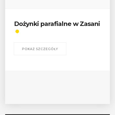
Wykład „Jak zdobyć
odznaki na myślenickich
szlakach?”
W środę 12 sierpnia o godz. 17 w Miejskiej
Bibliotece Publicznej w Myślenicach odbędzie się
wykład Mateusza Murzyna, przewodnika i prezesa
myślenickiego oddziału PTTK Lubomir. ...
POKAŻ SZCZEGÓŁY