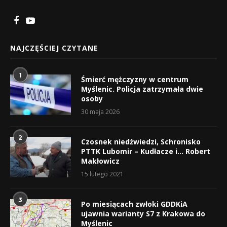
NAJCZĘŚCIEJ CZYTANE
1
Śmierć mężczyzny w centrum
Myślenic. Policja zatrzymała dwie
osoby
30 maja 2026
2
Czosnek niedźwiedzi, Schronisko
PTTK Lubomir – Kudłacze i… Robert
Makłowicz
15 lutego 2021
3
Po miesiącach zwłoki GDDKiA
ujawnia warianty S7 z Krakowa do
Myślenic