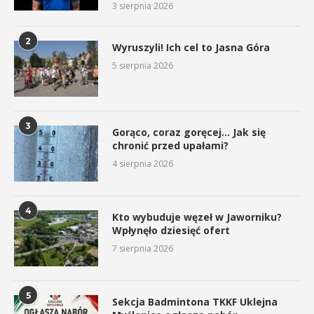
3 sierpnia 2026
2
Wyruszyli! Ich cel to Jasna Góra
5 sierpnia 2026
3
Gorąco, coraz goręcej… Jak się
chronić przed upałami?
4 sierpnia 2026
4
Kto wybuduje węzeł w Jaworniku?
Wpłynęło dziesięć ofert
7 sierpnia 2026
5
Sekcja Badmintona TKKF Uklejna