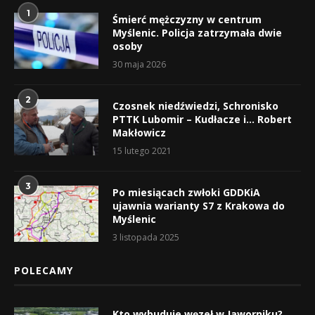
1
Śmierć mężczyzny w centrum
Myślenic. Policja zatrzymała dwie
osoby
30 maja 2026
2
Czosnek niedźwiedzi, Schronisko
PTTK Lubomir – Kudłacze i… Robert
Makłowicz
15 lutego 2021
3
Po miesiącach zwłoki GDDKiA
ujawnia warianty S7 z Krakowa do
Myślenic
3 listopada 2025
POLECAMY
Kto wybuduje węzeł w Jaworniku?