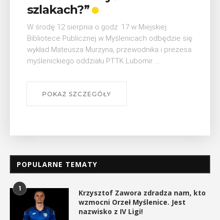
szlakach?”
W środę 12 sierpnia o godz. 17 w Miejskiej
Bibliotece Publicznej w Myślenicach odbędzie się
wykład Mateusza Murzyna, przewodnika i prezesa
myślenickiego oddziału PTTK Lubomir. ...
POKAŻ SZCZEGÓŁY
POPULARNE TEMATY
1
Krzysztof Zawora zdradza nam, kto
wzmocni Orzeł Myślenice. Jest
nazwisko z IV Ligi!