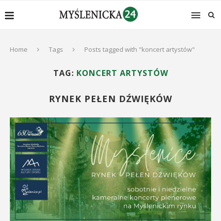
Home
Tags
Posts tagged with "koncert artystów"
TAG:
KONCERT ARTYSTÓW
RYNEK PEŁEN DŹWIĘKÓW