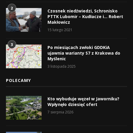
2
Czosnek niedźwiedzi, Schronisko
PTTK Lubomir – Kudłacze i… Robert
Makłowicz
15 lutego 2021
3
Po miesiącach zwłoki GDDKiA
ujawnia warianty S7 z Krakowa do
Myślenic
3 listopada 2025
POLECAMY
Kto wybuduje węzeł w Jaworniku?
Wpłynęło dziesięć ofert
7 sierpnia 2026