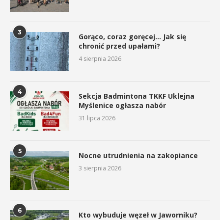
3
Gorąco, coraz goręcej… Jak się
chronić przed upałami?
4 sierpnia 2026
4
Sekcja Badmintona TKKF Uklejna
Myślenice ogłasza nabór
31 lipca 2026
5
Nocne utrudnienia na zakopiance
3 sierpnia 2026
6
Kto wybuduje węzeł w Jaworniku?