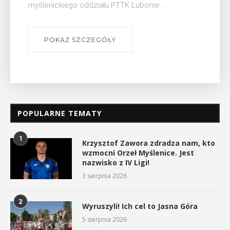
się na ...
POKAŻ SZCZEGÓŁY
POPULARNE TEMATY
1
Krzysztof Zawora zdradza nam, kto
wzmocni Orzeł Myślenice. Jest
nazwisko z IV Ligi!
3 sierpnia 2026
2
Wyruszyli! Ich cel to Jasna Góra
5 sierpnia 2026