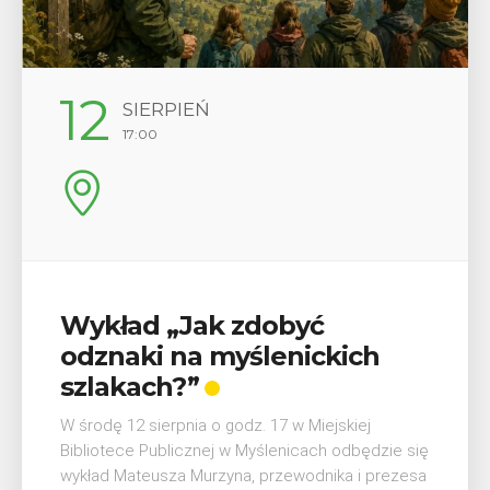
29
SIERPIEŃ
08:00 - 18:00
V Turniej Myślimira.
Mieszczanie i rzemieślnicy
W ostatni weekend wakacji, czyli 29-30 sierpnia w
Myślenicach odbędzie się piąta edycja Turnieju
Myślimira. Wydarzenie organizowane przez
Muzeum Niepodległości w Myślenicach odbędzie