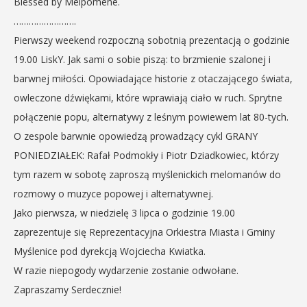
Blessed by Melpomene.
…………………….
Pierwszy weekend rozpoczną sobotnią prezentacją o godzinie
19.00 LiskY. Jak sami o sobie piszą: to brzmienie szalonej i
barwnej miłości. Opowiadające historie z otaczającego świata,
owleczone dźwiękami, które wprawiają ciało w ruch. Sprytne
połączenie popu, alternatywy z leśnym powiewem lat 80-tych.
O zespole barwnie opowiedzą prowadzący cykl GRANY
PONIEDZIAŁEK: Rafał Podmokły i Piotr Dziadkowiec, którzy
tym razem w sobotę zaproszą myślenickich melomanów do
rozmowy o muzyce popowej i alternatywnej.
Jako pierwsza, w niedzielę 3 lipca o godzinie 19.00
zaprezentuje się Reprezentacyjna Orkiestra Miasta i Gminy
Myślenice pod dyrekcją Wojciecha Kwiatka.
W razie niepogody wydarzenie zostanie odwołane.
Zapraszamy Serdecznie!